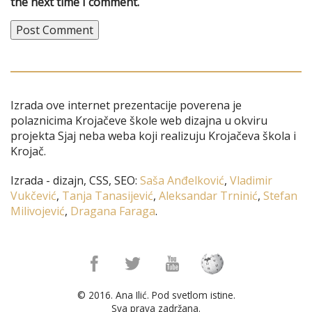
the next time I comment.
Izrada ove internet prezentacije poverena je
polaznicima Krojačeve škole web dizajna u okviru
projekta Sjaj neba weba koji realizuju Krojačeva škola i
Krojač.
Izrada - dizajn, CSS, SEO:
Saša Anđelković
,
Vladimir
Vukčević
,
Tanja Tanasijević
,
Aleksandar Trninić
,
Stefan
Milivojević
,
Dragana Faraga
.
© 2016. Ana Ilić. Pod svetlom istine.
Sva prava zadržana.