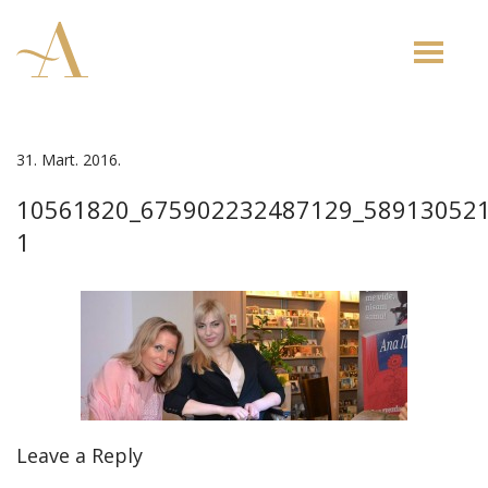
Toggle
naviga
31. Mart. 2016.
10561820_675902232487129_58913052
1
Leave a Reply