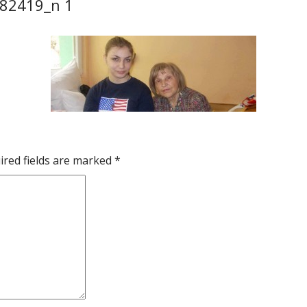
82419_n 1
ired fields are marked
*