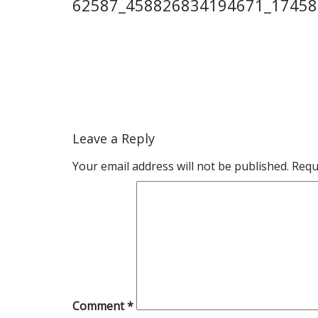
62587_458826834194671_17458
Leave a Reply
Your email address will not be published.
Requ
Comment
*