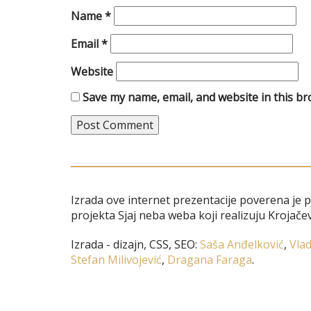
Name
*
Email
*
Website
Save my name, email, and website in this br
Izrada ove internet prezentacije poverena je 
projekta Sjaj neba weba koji realizuju Krojačev
Izrada - dizajn, CSS, SEO:
Saša Anđelković
,
Vlad
Stefan Milivojević
,
Dragana Faraga
.