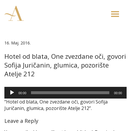
Toggle
naviga
16. Maj. 2016.
Hotel od blata, One zvezdane oči, govori
Sofija Juričanin, glumica, pozorište
Atelje 212
Audio
00:00
00:00
Player
“Hotel od blata, One zvezdane oči, govori Sofija
Juričanin, glumica, pozorište Atelje 212”.
Leave a Reply