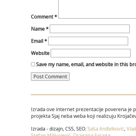
Comment
*
Name
*
Email
*
Website
Save my name, email, and website in this br
Izrada ove internet prezentacije poverena je 
projekta Sjaj neba weba koji realizuju Krojačev
Izrada - dizajn, CSS, SEO:
Saša Anđelković
,
Vlad
Stefan Milivojević
,
Dragana Faraga
.