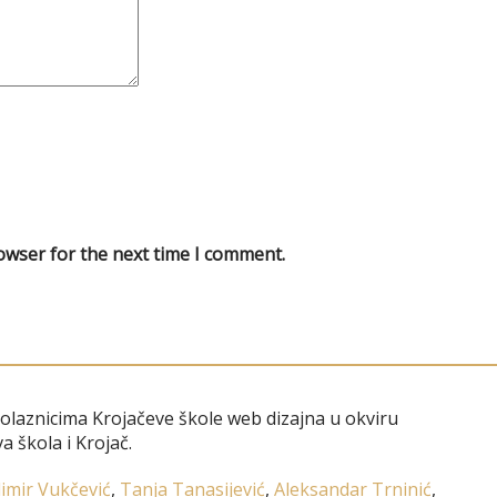
owser for the next time I comment.
polaznicima Krojačeve škole web dizajna u okviru
a škola i Krojač.
imir Vukčević
,
Tanja Tanasijević
,
Aleksandar Trninić
,