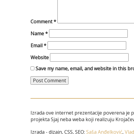
Comment
*
Name
*
Email
*
Website
Save my name, email, and website in this br
Izrada ove internet prezentacije poverena je 
projekta Sjaj neba weba koji realizuju Krojačev
Izrada - dizajn, CSS, SEO:
Saša Anđelković
,
Vlad