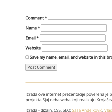
Comment
*
Name
*
Email
*
Website
Save my name, email, and website in this br
Izrada ove internet prezentacije poverena je 
projekta Sjaj neba weba koji realizuju Krojačev
Izrada - dizajn, CSS, SEO:
Saša Anđelković
,
Vlad