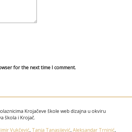
owser for the next time I comment.
polaznicima Krojačeve škole web dizajna u okviru
a škola i Krojač.
imir Vukčević
,
Tanja Tanasijević
,
Aleksandar Trninić
,