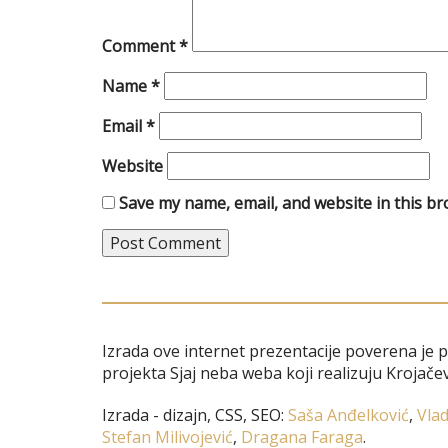
Comment
*
Name
*
Email
*
Website
Save my name, email, and website in this br
Izrada ove internet prezentacije poverena je 
projekta Sjaj neba weba koji realizuju Krojačev
Izrada - dizajn, CSS, SEO:
Saša Anđelković
,
Vlad
Stefan Milivojević
,
Dragana Faraga
.