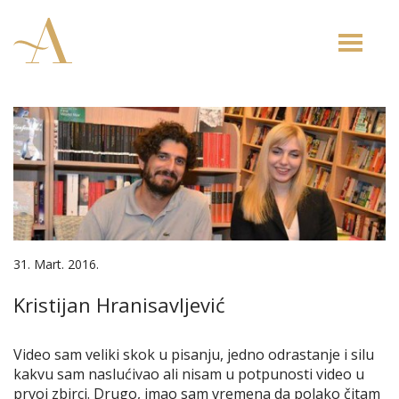
Toggle
naviga
31. Mart. 2016.
Kristijan Hranisavljević
Video sam veliki skok u pisanju, jedno odrastanje i silu
kakvu sam naslućivao ali nisam u potpunosti video u
prvoj zbirci. Drugo, imao sam vremena da polako čitam