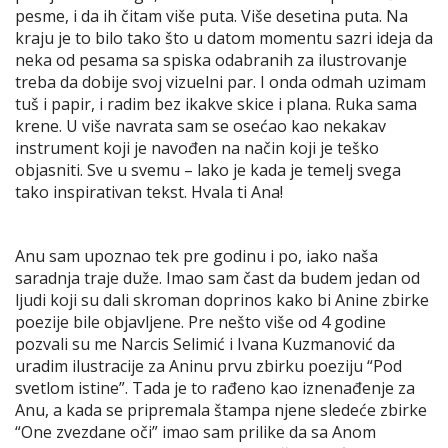
pesme, i da ih čitam više puta. Više desetina puta. Na
kraju je to bilo tako što u datom momentu sazri ideja da
neka od pesama sa spiska odabranih za ilustrovanje
treba da dobije svoj vizuelni par. I onda odmah uzimam
tuš i papir, i radim bez ikakve skice i plana. Ruka sama
krene. U više navrata sam se osećao kao nekakav
instrument koji je navođen na način koji je teško
objasniti. Sve u svemu – lako je kada je temelj svega
tako inspirativan tekst. Hvala ti Ana!
Anu sam upoznao tek pre godinu i po, iako naša
saradnja traje duže. Imao sam čast da budem jedan od
ljudi koji su dali skroman doprinos kako bi Anine zbirke
poezije bile objavljene. Pre nešto više od 4 godine
pozvali su me Narcis Selimić i Ivana Kuzmanović da
uradim ilustracije za Aninu prvu zbirku poeziju “Pod
svetlom istine”. Tada je to rađeno kao iznenađenje za
Anu, a kada se pripremala štampa njene sledeće zbirke
“One zvezdane oči” imao sam prilike da sa Anom