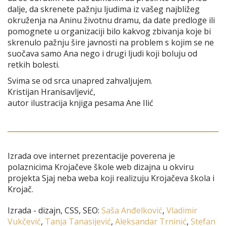
dalje, da skrenete pažnju ljudima iz vašeg najbližeg
okruženja na Aninu životnu dramu, da date predloge ili
pomognete u organizaciji bilo kakvog zbivanja koje bi
skrenulo pažnju šire javnosti na problem s kojim se ne
suočava samo Ana nego i drugi ljudi koji boluju od
retkih bolesti.
Svima se od srca unapred zahvaljujem.
Kristijan Hranisavljević,
autor ilustracija knjiga pesama Ane Ilić
Izrada ove internet prezentacije poverena je
polaznicima Krojačeve škole web dizajna u okviru
projekta Sjaj neba weba koji realizuju Krojačeva škola i
Krojač.
Izrada - dizajn, CSS, SEO:
Saša Anđelković
,
Vladimir
Vukčević
,
Tanja Tanasijević
,
Aleksandar Trninić
,
Stefan