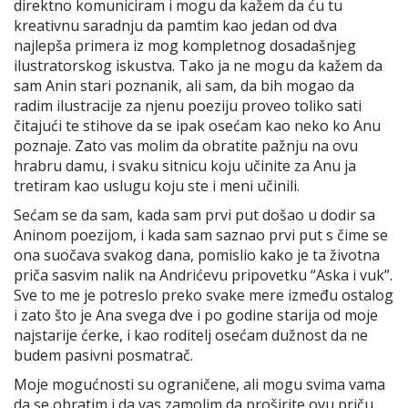
direktno komuniciram i mogu da kažem da ću tu
kreativnu saradnju da pamtim kao jedan od dva
najlepša primera iz mog kompletnog dosadašnjeg
ilustratorskog iskustva. Tako ja ne mogu da kažem da
sam Anin stari poznanik, ali sam, da bih mogao da
radim ilustracije za njenu poeziju proveo toliko sati
čitajući te stihove da se ipak osećam kao neko ko Anu
poznaje. Zato vas molim da obratite pažnju na ovu
hrabru damu, i svaku sitnicu koju učinite za Anu ja
tretiram kao uslugu koju ste i meni učinili.
Sećam se da sam, kada sam prvi put došao u dodir sa
Aninom poezijom, i kada sam saznao prvi put s čime se
ona suočava svakog dana, pomislio kako je ta životna
priča sasvim nalik na Andrićevu pripovetku “Aska i vuk”.
Sve to me je potreslo preko svake mere između ostalog
i zato što je Ana svega dve i po godine starija od moje
najstarije ćerke, i kao roditelj osećam dužnost da ne
budem pasivni posmatrač.
Moje mogućnosti su ograničene, ali mogu svima vama
da se obratim i da vas zamolim da proširite ovu priču