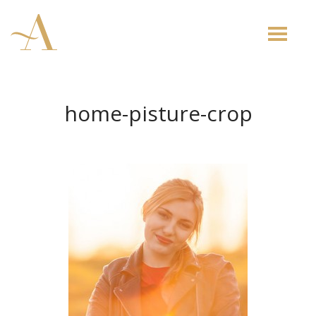
Toggle
naviga
home-pisture-crop