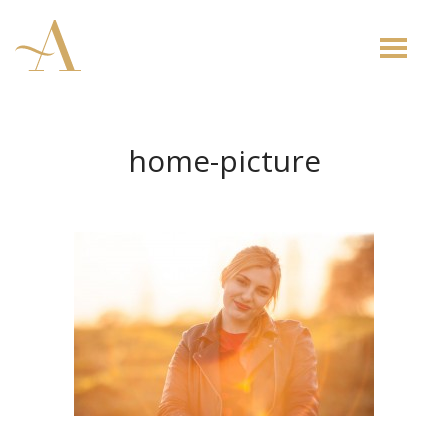
Toggle
naviga
home-picture