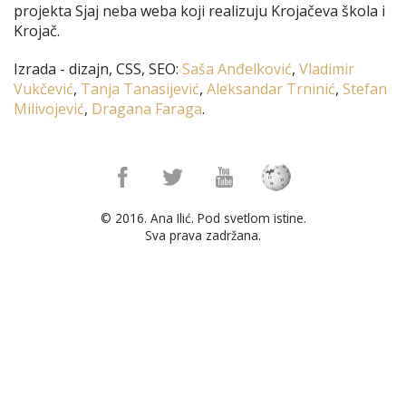
projekta Sjaj neba weba koji realizuju Krojačeva škola i
Krojač.
Izrada - dizajn, CSS, SEO:
Saša Anđelković
,
Vladimir
Vukčević
,
Tanja Tanasijević
,
Aleksandar Trninić
,
Stefan
Milivojević
,
Dragana Faraga
.
© 2016. Ana Ilić. Pod svetlom istine.
Sva prava zadržana.