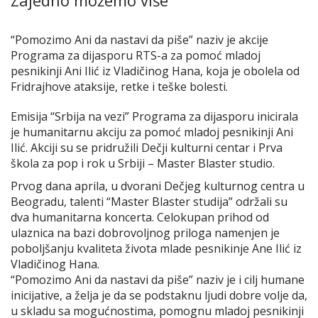
“Pomozimo Ani da nastavi da piše” naziv je akcije
Programa za dijasporu RTS-a za pomoć mladoj
pesnikinji Ani Ilić iz Vladičinog Hana, koja je obolela od
Fridrajhove ataksije, retke i teške bolesti.
Emisija “Srbija na vezi” Programa za dijasporu inicirala
je humanitarnu akciju za pomoć mladoj pesnikinji Ani
Ilić. Akciji su se pridružili Dečji kulturni centar i Prva
škola za pop i rok u Srbiji – Master Blaster studio.
Prvog dana aprila, u dvorani Dečjeg kulturnog centra u
Beogradu, talenti “Master Blaster studija” održali su
dva humanitarna koncerta. Celokupan prihod od
ulaznica na bazi dobrovoljnog priloga namenjen je
poboljšanju kvaliteta života mlade pesnikinje Ane Ilić iz
Vladičinog Hana.
“Pomozimo Ani da nastavi da piše” naziv je i cilj humane
inicijative, a želja je da se podstaknu ljudi dobre volje da,
u skladu sa mogućnostima, pomognu mladoj pesnikinji