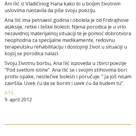
Ani Ilić iz Vladičinog Hana kako bi u boljim životnim
uslovima nastavila da piše svoju poeziju.
Ana Ilić ima petnaest godina i obolela je od Fridrajhove
ataksije, retke i teške bolesti. Njena porodica je u vrlo
nezavidnoj materijalnoj situaciji te je pomoć dobrotvora
neophodna za specijalne medikamente, redovnu
terapeutsku rehabilitaciju i dostojniji život u situaciji u
kojoj se porodica nalazi.
Svoju životnu borbu, Ana Ilić ispoveda u zbirci poezije
“Pod svetlom istine”. Ana Ilić se i svojim stihovima bori
protiv opake, neizlečive bolesti i poručuje: ” Ja još nisam
završila. Uvek ću da se borim i uvek ću da budem tu”.
RTS
9. april 2012