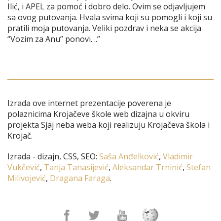
Ilić, i APEL za pomoć i dobro delo. Ovim se odjavljujem
sa ovog putovanja. Hvala svima koji su pomogli i koji su
pratili moja putovanja. Veliki pozdrav i neka se akcija
“Vozim za Anu” ponovi. ..”
Izrada ove internet prezentacije poverena je
polaznicima Krojačeve škole web dizajna u okviru
projekta Sjaj neba weba koji realizuju Krojačeva škola i
Krojač.
Izrada - dizajn, CSS, SEO:
Saša Anđelković
,
Vladimir
Vukčević
,
Tanja Tanasijević
,
Aleksandar Trninić
,
Stefan
Milivojević
,
Dragana Faraga
.