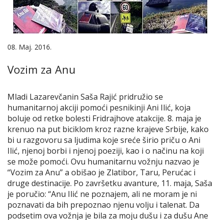
08. Maj. 2016.
Vozim za Anu
Mladi Lazarevčanin Saša Rajić pridružio se
humanitarnoj akciji pomoći pesnikinji Ani Ilić, koja
boluje od retke bolesti Fridrajhove atakcije. 8. maja je
krenuo na put biciklom kroz razne krajeve Srbije, kako
bi u razgovoru sa ljudima koje sreće širio priču o Ani
Ilić, njenoj borbi i njenoj poeziji, kao i o načinu na koji
se može pomoći. Ovu humanitarnu vožnju nazvao je
“Vozim za Anu” a obišao je Zlatibor, Taru, Perućac i
druge destinacije. Po završetku avanture, 11. maja, Saša
je poručio: “Anu Ilić ne poznajem, ali ne moram je ni
poznavati da bih prepoznao njenu volju i talenat. Da
podsetim ova vožnja je bila za moju dušu i za dušu Ane