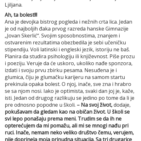
Ljiljana.
Ah, ta bolest!!!
Ana je devojka bistrog pogleda i nežnih crta lica. Jedan
je od najboljih đaka prvog razreda hanske Gimnazije
„Jovan Skerlić“. Svojim sposobnostima, znanjem i
ostvarenim rezultatima obezbedila je sebi učeničku
stipendiju. Voli latinski i engleski jezik, istoriju ne baš.
Planira da studira psihologiju ili književnost. Piše prozu
i poeziju. Veruje da će uskoro, ukoliko nađe sponzora,
izdati i svoju prvu zbirku pesama. Nesuđena je i
glumica, čiju je glumačku karijeru na samom startu
prekinula opaka bolest. O njoj, inače, sve zna i hrabro
se sa njom nosi. Iako je optimista, svaki dan joj je, kaže,
isti. Jedan od drugog razlikuju se jedino po tome da li je
pre odnosno popodne u školi.
– Na svoj život,
dodaje,
pokušavam da gledam kao na običan život. U školi se
svi lepo ponašaju prema meni. Trudim se da ih ne
opterećujem da mi pomažu, ali mi se mnogi nađu pri
ruci. Inače, nemam neko veliko društvo čemu, verujem,
nije doprinela moja prinudna situacija. Sa tri drugarice