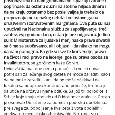
poslodavcima da nam godinama ne isplaćuju zarade i
doprinose, da ostanu dužni na stotine hiljada dinara i
da na kraju ostanemo bez posla, valjda je trebalo da
prepoznaju muku našeg deteta i ne ostave ga na
društvenim i zdravstvenim marginama. Dva puta su nas
upućivali na Nacionalnu službu za zapošljavanje, treći
zahtev, evp godinu dana, ostao je bez odgovora. Jedino
su iz Ministarstva za ljudska i manjinaska prava shvatili
sa čime se suočavamo, ali i objasnili da nikako ne mogu
da nam pomognu. Pa gde su sve te konvencije, pravo
na život i rad, pravo na lečenje, gde su prava osoba sa
invaliditetom,
sa gorčinom kaže Goran.
Uvidevši da maltene nema pomoći i da veliki novac
potreban za lečenje svog deteta ne može zaraditi, kao i
da ne može zaraditi, kao i da ne može očekivati da
lokalna samouprava kontinuirano pomaže, krenuo je
da utiče na državu i njene odluke. Sa još tri porodice iz
Srbije koje imaju obolele od Fridrajhove ataksije, Goran
je osnovao Udruženje za pomoć i podršku obolelima.,
pre svega za, poboljšanje kvaliteta života obolelih i
adekvatno medicinsko zbrinjavanje. No, opet su u