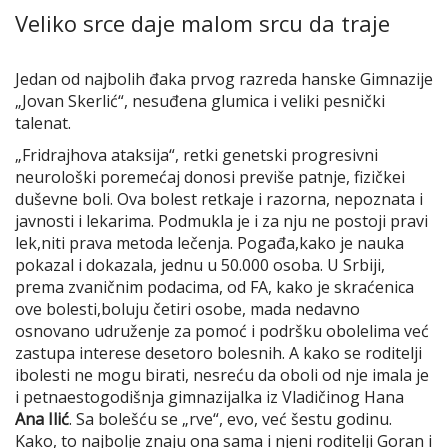
Veliko srce daje malom srcu da traje
Jedan od najbolih đaka prvog razreda hanske Gimnazije
„Jovan Skerlić“, nesuđena glumica i veliki pesnički
talenat.
„Fridrajhova ataksija“, retki genetski progresivni
neurološki poremećaj donosi previše patnje, fizičkei
duševne boli. Ova bolest retkaje i razorna, nepoznata i
javnosti i lekarima. Podmukla je i za nju ne postoji pravi
lek,niti prava metoda lečenja. Pogađa,kako je nauka
pokazal i dokazala, jednu u 50.000 osoba. U Srbiji,
prema zvaničnim podacima, od FA, kako je skraćenica
ove bolesti,boluju četiri osobe, mada nedavno
osnovano udruženje za pomoć i podršku obolelima već
zastupa interese desetoro bolesnih. A kako se roditelji
ibolesti ne mogu birati, nesreću da oboli od nje imala je
i petnaestogodišnja gimnazijalka iz Vladičinog Hana
Ana Ilić
. Sa bolešću se „rve“, evo, već šestu godinu.
Kako, to najbolje znaju ona sama i njeni roditelji Goran i