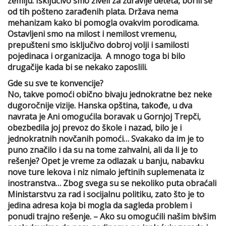
zemlju. Isključivo smo živeli za zdravlje deteta, borili se
od tih pošteno zarađenih plata. Država nema
mehanizam kako bi pomogla ovakvim porodicama.
Ostavljeni smo na milost i nemilost vremenu,
prepušteni smo isključivo dobroj volji i samilosti
pojedinaca i organizacija. A mnogo toga bi bilo
drugačije kada bi se nekako zaposlili.
Gde su sve te konvencije?
No, takve pomoći obično bivaju jednokratne bez neke
dugoročnije vizije. Hanska opština, takođe, u dva
navrata je Ani omogućila boravak u Gornjoj Trepči,
obezbedila joj prevoz do škole i nazad, bilo je i
jednokratnih novčanih pomoći… Svakako da im je to
puno značilo i da su na tome zahvalni, ali da li je to
rešenje? Opet je vreme za odlazak u banju, nabavku
nove ture lekova i niz nimalo jeftinih suplemenata iz
inostranstva… Zbog svega su se nekoliko puta obraćali
Ministarstvu za rad i socijalnu politiku, zato što je to
jedina adresa koja bi mogla da sagleda problem i
ponudi trajno rešenje. – Ako su omogućili našim bivšim