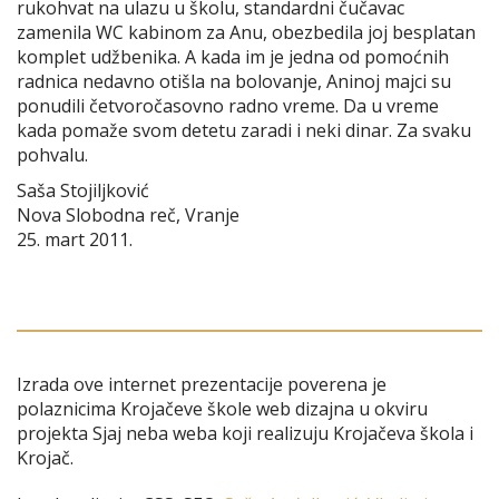
rukohvat na ulazu u školu, standardni čučavac
zamenila WC kabinom za Anu, obezbedila joj besplatan
komplet udžbenika. A kada im je jedna od pomoćnih
radnica nedavno otišla na bolovanje, Aninoj majci su
ponudili četvoročasovno radno vreme. Da u vreme
kada pomaže svom detetu zaradi i neki dinar. Za svaku
pohvalu.
Saša Stojiljković
Nova Slobodna reč, Vranje
25. mart 2011.
Izrada ove internet prezentacije poverena je
polaznicima Krojačeve škole web dizajna u okviru
projekta Sjaj neba weba koji realizuju Krojačeva škola i
Krojač.