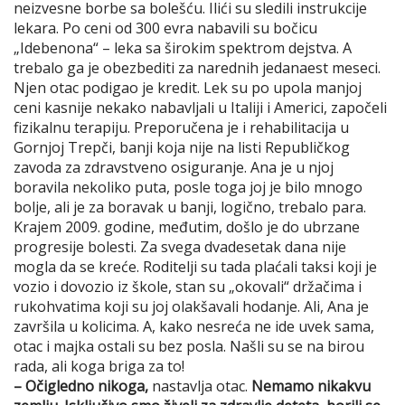
neizvesne borbe sa bolešću. Ilići su sledili instrukcije
lekara. Po ceni od 300 evra nabavili su bočicu
„Idebenona“ – leka sa širokim spektrom dejstva. A
trebalo ga je obezbediti za narednih jedanaest meseci.
Njen otac podigao je kredit. Lek su po upola manjoj
ceni kasnije nekako nabavljali u Italiji i Americi, započeli
fizikalnu terapiju. Preporučena je i rehabilitacija u
Gornjoj Trepči, banji koja nije na listi Republičkog
zavoda za zdravstveno osiguranje. Ana je u njoj
boravila nekoliko puta, posle toga joj je bilo mnogo
bolje, ali je za boravak u banji, logično, trebalo para.
Krajem 2009. godine, međutim, došlo je do ubrzane
progresije bolesti. Za svega dvadesetak dana nije
mogla da se kreće. Roditelji su tada plaćali taksi koji je
vozio i dovozio iz škole, stan su „okovali“ držačima i
rukohvatima koji su joj olakšavali hodanje. Ali, Ana je
završila u kolicima. A, kako nesreća ne ide uvek sama,
otac i majka ostali su bez posla. Našli su se na birou
rada, ali koga briga za to!
– Očigledno nikoga,
nastavlja otac.
Nemamo nikakvu