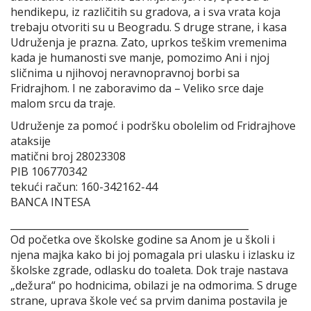
hendikepu, iz različitih su gradova, a i sva vrata koja
trebaju otvoriti su u Beogradu. S druge strane, i kasa
Udruženja je prazna. Zato, uprkos teškim vremenima
kada je humanosti sve manje, pomozimo Ani i njoj
sličnima u njihovoj neravnopravnoj borbi sa
Fridrajhom. I ne zaboravimo da – Veliko srce daje
malom srcu da traje.
Udruženje za pomoć i podršku obolelim od Fridrajhove
ataksije
matični broj 28023308
PIB 106770342
tekući račun: 160-342162-44
BANCA INTESA
_________________________________________________
Od početka ove školske godine sa Anom je u školi i
njena majka kako bi joj pomagala pri ulasku i izlasku iz
školske zgrade, odlasku do toaleta. Dok traje nastava
„dežura“ po hodnicima, obilazi je na odmorima. S druge
strane, uprava škole već sa prvim danima postavila je