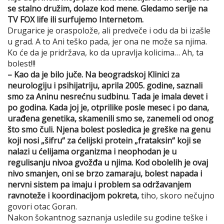
se stalno družim, dolaze kod mene. Gledamo serije na
TV FOX life ili surfujemo Internetom.
Drugarice je oraspolože, ali predveče i odu da bi izašle
u grad. A to Ani teško pada, jer ona ne može sa njima.
Ko će da je pridržava, ko da upravlja kolicima… Ah, ta
bolest!!!
– Kao da je bilo juče. Na beogradskoj Klinici za
neurologiju i psihijatriju, aprila 2005. godine, saznali
smo za Aninu nesrećnu sudbinu. Tada je imala devet i
po godina. Kada joj je, otprilike posle mesec i po dana,
urađena genetika, skamenili smo se, zanemeli od onog
što smo čuli. Njena bolest posledica je greške na genu
koji nosi „šifru“ za ćelijski protein „frataksin“ koji se
nalazi u ćelijama organizma i neophodan je u
regulisanju nivoa gvožđa u njima. Kod obolelih je ovaj
nivo smanjen, oni se brzo zamaraju, bolest napada i
nervni sistem pa imaju i problem sa održavanjem
ravnoteže i koordinacijom pokreta,
tiho, skoro nečujno
govori otac Goran.
Nakon šokantnog saznanja usledile su godine teške i