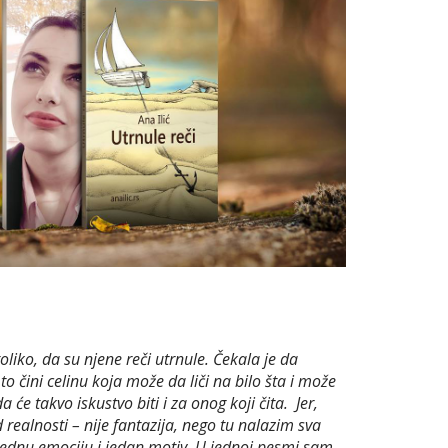
iko, da su njene reči utrnule. Čekala je da
o čini celinu koja može da liči na bilo šta i može
će takvo iskustvo biti i za onog koji čita. Jer,
realnosti – nije fantazija, nego tu nalazim sva
 jednu emociju i jedan motiv. U jednoj pesmi sam