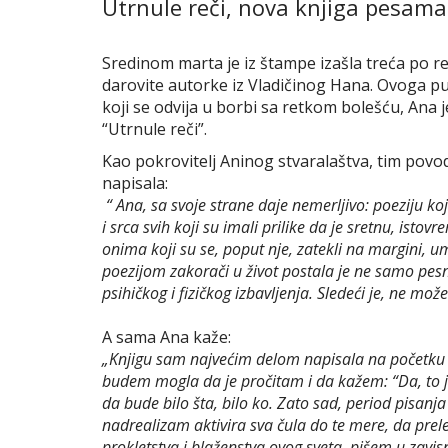
Utrnule reči, nova knjiga pesama
Sredinom marta je iz štampe izašla treća po re
darovite autorke iz Vladičinog Hana. Ovoga pu
koji se odvija u borbi sa retkom bolešću, Ana 
“Utrnule reči”.
Kao pokrovitelj Aninog stvaralaštva, tim povo
napisala:
“ Ana, sa svoje strane daje nemerljivo: poeziju koj
i srca svih koji su imali prilike da je sretnu, isto
onima koji su se, poput nje, zatekli na margini,
poezijom zakorači u život postala je ne samo pesn
psihičkog i fizičkog izbavljenja. Sledeći je, ne mo
A sama Ana kaže:
„Knjigu sam najvećim delom napisala na početku st
budem mogla da je pročitam i da kažem: “Da, to je 
da bude bilo šta, bilo ko. Zato sad, period pisanja
nadrealizam aktivira sva čula do te mere, da prele
prokletstva i blaženstva ovog sveta, pišem u zavi