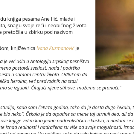
du knjiga pesama Ane Ilić, mlade i
ta, snagu svoje reči i neobičnog života
je pretočila u zbirku pod nazivom
dom, književnica
Ivana Kuzmanović
je
a je već ušla u Antologiju srpskog pesništva
vremeno postavši svetlost, nada i podrška
 umesto u samom centru života. Odlukom da
ička heroina, već predvodnik na stazi
žemo se izgubiti. Čitajući njene stihove, možemo se pronaći.”
udija, sada sam četvrta godina, tako da je dosta dugo čekala, tol
bio neko”. Čekala je da otpadne sa mene taj utrnuli deo, ali da t
 ove knjige vidim kao jedno nadrealističko iskustvo, a nadam se da 
te iznad realnosti i nadražena su više od svoje mogućnosti. Iznad 
snosti od onoga na šta naiđem, tako da cela knjiga ne nosi samo