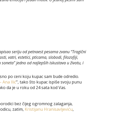
napisao seriju od petnaest pesama zvanu “Tragični
 vatri, estetici, pticama, slobodi, filozofiji,
 soneta” jedno od najlepših iskustava u životu, i
nosno po ceni koju kupac sam bude odredio.
 Ana Ilić
”, tako što kupac ispiše svoju punu
ako da je u roku od 24 sata kod Vas.
 porodici bez čijeg ogromnog zalaganja,
rodicu, zatim,
Kristijanu Hranisavljeviću
,