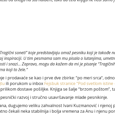
“Tragični soneti” koje predstavljaju omaž pesniku koji je takođe 
j inspiraciji. U tim pesmama sam mu pisala o lutanjima, umetnosti,
abosti i snazi… Zapravo, mogu da kažem da mi je pisanje “Tragičnih
a koji to žele.“
nje i prodavaće se kao i prve dve zbirke: “po meri srca“, od
jtu
ili porukom u inbox
Fejsbuk stranice “Pod svetlom istine –
e prilikom dostave pošiljke. Knjiga se šalje “brzom poštom”, t
pesnički razvoj i stručno usavršavanje mlade pesnikinje.
 dana, dugujemo veliku zahvalnost Ivani Kuzmanović i njenoj
atno čekali neka stabilnija i bolja vremena za Anu i njenu po