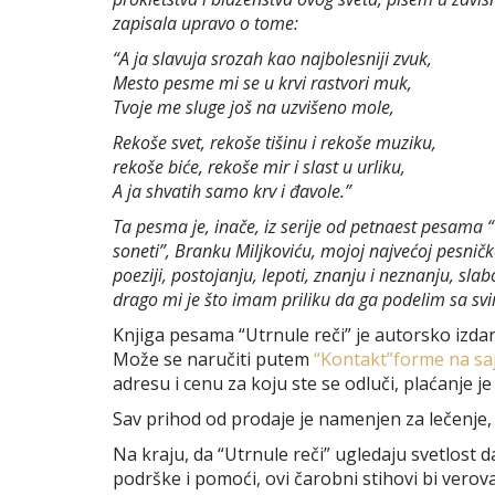
zapisala upravo o tome:
“A ja slavuja srozah kao najbolesniji zvuk,
Mesto pesme mi se u krvi rastvori muk,
Tvoje me sluge još na uzvišeno mole,
Rekoše svet, rekoše tišinu i rekoše muziku,
rekoše biće, rekoše mir i slast u urliku,
A ja shvatih samo krv i đavole.”
Ta pesma je, inače, iz serije od petnaest pesama 
soneti”, Branku Miljkoviću, mojoj najvećoj pesničko
poeziji, postojanju, lepoti, znanju i neznanju, sl
drago mi je što imam priliku da ga podelim sa svim
Knjiga pesama “Utrnule reči” je autorsko izda
Može se naručiti putem
“Kontakt”forme na sa
adresu i cenu za koju ste se odluči, plaćanje j
Sav prihod od prodaje je namenjen za lečenje, 
Na kraju, da “Utrnule reči” ugledaju svetlost
podrške i pomoći, ovi čarobni stihovi bi verov