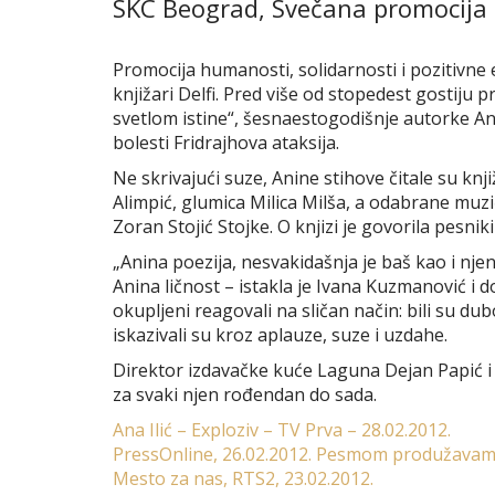
SKC Beograd, Svečana promocija 
Promocija humanosti, solidarnosti i pozitivne 
knjižari Delfi. Pred više od stopedest gostiju 
svetlom istine“, šesnaestogodišnje autorke Ane 
bolesti Fridrajhova ataksija.
Ne skrivajući suze, Anine stihove čitale su knj
Alimpić, glumica Milica Milša, a odabrane muzi
Zoran Stojić Stojke. O knjizi je govorila pesniki
„Anina poezija, nesvakidašnja je baš kao i njen
Anina ličnost – istakla je Ivana Kuzmanović i d
okupljeni reagovali na sličan način: bili su du
iskazivali su kroz aplauze, suze i uzdahe.
Direktor izdavačke kuće Laguna Dejan Papić i 
za svaki njen rođendan do sada.
Ana Ilić – Exploziv – TV Prva – 28.02.2012.
PressOnline, 26.02.2012. Pesmom produžavam
Mesto za nas, RTS2, 23.02.2012.