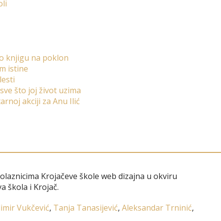
li
po knjigu na poklon
m istine
esti
sve što joj život uzima
rnoj akciji za Anu Ilić
polaznicima Krojačeve škole web dizajna u okviru
a škola i Krojač.
imir Vukčević
,
Tanja Tanasijević
,
Aleksandar Trninić
,