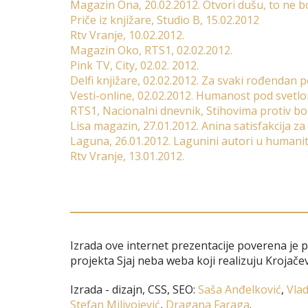
Magazin Ona, 20.02.2012. Otvori dušu, to ne bo
Priče iz knjižare, Studio B, 15.02.2012
Rtv Vranje, 10.02.2012.
Magazin Oko, RTS1, 02.02.2012.
Pink TV, City, 02.02. 2012.
Delfi knjižare, 02.02.2012. Za svaki rođendan 
Vesti-online, 02.02.2012. Humanost pod svetlo
RTS1, Nacionalni dnevnik, Stihovima protiv bol
Lisa magazin, 27.01.2012. Anina satisfakcija za 
Laguna, 26.01.2012. Lagunini autori u humanita
Rtv Vranje, 13.01.2012.
Izrada ove internet prezentacije poverena je 
projekta Sjaj neba weba koji realizuju Krojačev
Izrada - dizajn, CSS, SEO:
Saša Anđelković
,
Vlad
Stefan Milivojević
,
Dragana Faraga
.