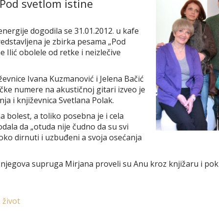
Pod svetlom istine
energije dogodila se 31.01.2012. u kafe
predstavljena je zbirka pesama „Pod
Ilić obolele od retke i neizlečive
iževnice Ivana Kuzmanović i Jelena Bačić
čke numere na akustičnoj gitari izveo je
nja i književnica Svetlana Polak.
a bolest, a toliko posebna je i cela
odala da „otuda nije čudno da su svi
boko dirnuti i uzbuđeni a svoja osećanja
njegova supruga Mirjana proveli su Anu kroz knjižaru i pokl
 život