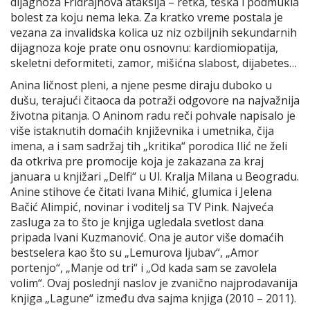
dijagnoza Fridrajhova ataksija – retka, teška i podmukla
bolest za koju nema leka. Za kratko vreme postala je
vezana za invalidska kolica uz niz ozbiljnih sekundarnih
dijagnoza koje prate onu osnovnu: kardiomiopatija,
skeletni deformiteti, zamor, mišićna slabost, dijabetes…
Anina ličnost pleni, a njene pesme diraju duboko u
dušu, terajući čitaoca da potraži odgovore na najvažnija
životna pitanja. O Aninom radu reči pohvale napisalo je
više istaknutih domaćih književnika i umetnika, čija
imena, a i sam sadržaj tih „kritika“ porodica Ilić ne želi
da otkriva pre promocije koja je zakazana za kraj
januara u knjižari „Delfi“ u Ul. Kralja Milana u Beogradu.
Anine stihove će čitati Ivana Mihić, glumica i Jelena
Bačić Alimpić, novinar i voditelj sa TV Pink. Najveća
zasluga za to što je knjiga ugledala svetlost dana
pripada Ivani Kuzmanović. Ona je autor više domaćih
bestselera kao što su „Lemurova ljubav“, „Amor
portenjo“, „Manje od tri“ i „Od kada sam se zavolela
volim“. Ovaj poslednji naslov je zvanično najprodavanija
knjiga „Lagune“ između dva sajma knjiga (2010 – 2011).