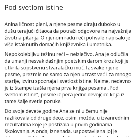
Pod svetlom istine
Anina ličnost pleni, a njene pesme diraju duboko u
dušu terajući čitaoca da potraži odgovore na najvažnija
životna pitanja. O njenom radu reči pohvale napisalo je
više istaknutih domaćih književnika i umetnika.
Nepokolebljivu težinu reči – neizlečivo, Ana je odlučila
da umanji nesvakidašnjim poetskim darom kroz koji je
otkrila sopstvenu stvaralačku moć. Iz svake njene
pesme, prezrele ne samo za njen uzrast već i za mnogo
starije, izviru spoznaja i svetlost istine. Naime, nedavno
je iz štampe izašla njena prva knjiga pesama „Pod
svetlom istine“, pesme iz pera jedne devojčice koja iz
tame šalje svetle poruke.
Do svoje devete godine Ana se ni u čemu nije
razlikovala od druge dece, osim, možda, u izvanrednim
rezultatima koje je postizala u prvim godinama
školovanja. A onda, iznenada, uspostavljena joj je