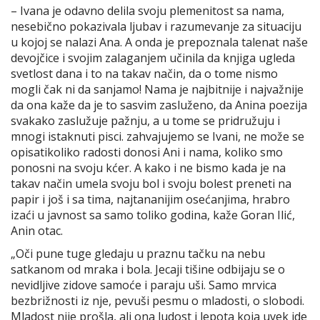
– Ivana je odavno delila svoju plemenitost sa nama,
nesebično pokazivala ljubav i razumevanje za situaciju
u kojoj se nalazi Ana. A onda je prepoznala talenat naše
devojčice i svojim zalaganjem učinila da knjiga ugleda
svetlost dana i to na takav način, da o tome nismo
mogli čak ni da sanjamo! Nama je najbitnije i najvažnije
da ona kaže da je to sasvim zasluženo, da Anina poezija
svakako zaslužuje pažnju, a u tome se pridružuju i
mnogi istaknuti pisci. zahvajujemo se Ivani, ne može se
opisatikoliko radosti donosi Ani i nama, koliko smo
ponosni na svoju kćer. A kako i ne bismo kada je na
takav način umela svoju bol i svoju bolest preneti na
papir i još i sa tima, najtananijim osećanjima, hrabro
izaći u javnost sa samo toliko godina, kaže Goran Ilić,
Anin otac.
„Oči pune tuge gledaju u praznu tačku na nebu
satkanom od mraka i bola. Jecaji tišine odbijaju se o
nevidljive zidove samoće i paraju uši. Samo mrvica
bezbrižnosti iz nje, pevuši pesmu o mladosti, o slobodi.
Mladost nije prošla, ali ona ludost i lepota koja uvek ide