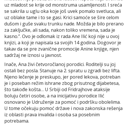
uz mladost se krije od monstruma usamljenosti. I sreća
se sakrila u uglu oka koje još uvek pomalo svetluca, ali
uz oblake tame i to se gasi. Krici samoće se šire celom
dušom i guše svaku trunku nade. Možda je bilo prerano
za zaključke, ali sada, nakon toliko vremena, sada je
kasno.”. Ovo je odlomak iz rada Ane Ilić koji nije u ovoj
knjizi, a koji je napisala sa svojih 14 godina. Dogovor je
takav da se pre zvanične promocije Anine knjige, njen
sadržaj ne iznosi u javnost.
Inače, Ana živi četvoročlanoj porodici. Roditelji su joj
ostali bez posla. Stanuje na 2. spratu u zgradi bez lifta.
Njeno lečenje je preskupo, jer pored lekova, potreban
je i poseban režim ishrane zbog prisutnog dijabetesa,
što takođe košta… U Srbiji od Fridrajhove ataksije
boluju četiri osobe, a na inicijativu porodice Ilić
osnovano je Udruženje za pomoć i podršku obolelima.
U tome očekuju pomoć države i nova zakonska rešenja
iz oblasti prava invalida i osoba sa posebnim
potrebama.