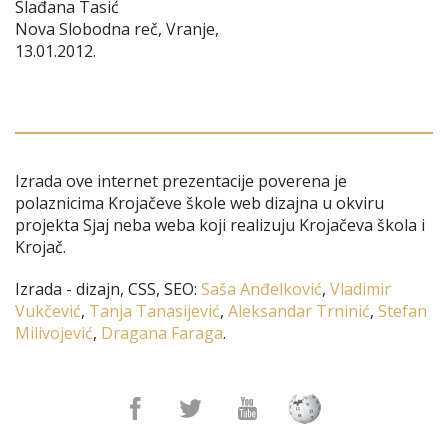
Slađana Tasić
Nova Slobodna reč, Vranje,
13.01.2012.
Izrada ove internet prezentacije poverena je
polaznicima Krojačeve škole web dizajna u okviru
projekta Sjaj neba weba koji realizuju Krojačeva škola i
Krojač.
Izrada - dizajn, CSS, SEO:
Saša Anđelković
,
Vladimir
Vukčević
,
Tanja Tanasijević
,
Aleksandar Trninić
,
Stefan
Milivojević
,
Dragana Faraga
.