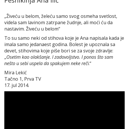
„Živeću u belom, želeću samo svog osmeha svetlost,
videla sam lavinom zatrpane žudnje, ali moći ću da
nastavim. Živeću u belom“
To su samo neki od stihova koje je Ana napisala kada je
imala samo jedanaest godina. Bolest je upoznala sa
devet, stihovima koje piše bori se za svoje zdravlje:
„
Osetim kao olakšanje. I zadovoljstvo. I ponos što sam
nešto u sebi uspela da spakujem neke reč
i.“
Mira Lekić
Tačno 1, Prva TV
17. jul 2014.