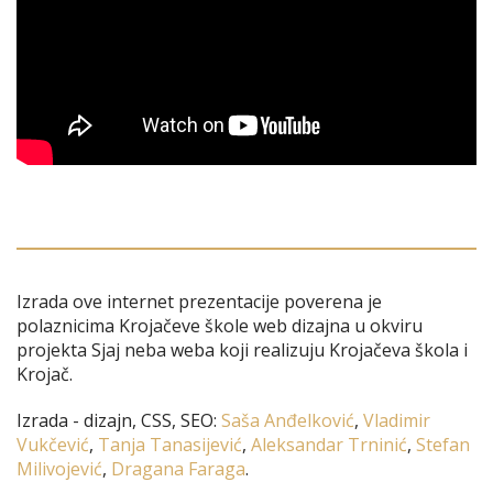
Izrada ove internet prezentacije poverena je
polaznicima Krojačeve škole web dizajna u okviru
projekta Sjaj neba weba koji realizuju Krojačeva škola i
Krojač.
Izrada - dizajn, CSS, SEO:
Saša Anđelković
,
Vladimir
Vukčević
,
Tanja Tanasijević
,
Aleksandar Trninić
,
Stefan
Milivojević
,
Dragana Faraga
.