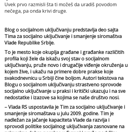
Uvek prvo razmisli šta ti možeš da uradiš povodom
nečega, pa onda krivi druge.
Blog o socijalnom uključivanju predstavlja deo sajta
Tima za socijalno uključivanje i smanjenje siromaštva
Vlade Republike Srbije.
To je mesto koje okuplja građane i građanke različitih
profila koji žele da iskažu svoj stav o socijalnom
uključivanju, pruže novo i drugačije viđenje okruženja u
kojem žive, i ukažu na primere dobre prakse koje
svakodnevnicu u Srbiji čine boljom. Autori tekstova na
Blogu o socijalnom
uključivanju strastveno sprovode
socijalno uključivanje u praksi i kritički ukazuju i na sve
nedostatke i izazove sa kojima se naše društvo nosi.
– Vlada RS uspostavila je Tim za socijalno uključivanje i
smanjenje siromaštava u julu 2009. godine. Tim je
nadležan za jačanje kapaciteta Vlade da razvija i
sprovodi politike socijalnog uključivanja zasnovane na