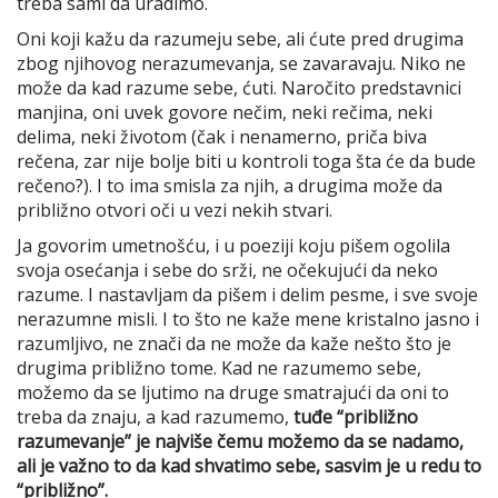
treba sami da uradimo.
Oni koji kažu da razumeju sebe, ali ćute pred drugima
zbog njihovog nerazumevanja, se zavaravaju. Niko ne
može da kad razume sebe, ćuti. Naročito predstavnici
manjina, oni uvek govore nečim, neki rečima, neki
delima, neki životom (čak i nenamerno, priča biva
rečena, zar nije bolje biti u kontroli toga šta će da bude
rečeno?). I to ima smisla za njih, a drugima može da
približno otvori oči u vezi nekih stvari.
Ja govorim umetnošću, i u poeziji koju pišem ogolila
svoja osećanja i sebe do srži, ne očekujući da neko
razume. I nastavljam da pišem i delim pesme, i sve svoje
nerazumne misli. I to što ne kaže mene kristalno jasno i
razumljivo, ne znači da ne može da kaže nešto što je
drugima približno tome. Kad ne razumemo sebe,
možemo da se ljutimo na druge smatrajući da oni to
treba da znaju, a kad razumemo,
tuđe “približno
razumevanje”
je najviše čemu možemo da se nadamo,
ali je važno to da kad shvatimo sebe, sasvim je u redu to
“približno”.