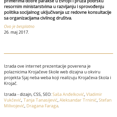
primerima dobre parakse u Evropi i pruža podršku
resornim ministarstvima u razvijanju i sprovođenju
politika socijalnog uključivanja uz redovne konsultacije
sa organizacijama civilnog društva.
Ovo je besplatno
26. maj 2017.
Izrada ove internet prezentacije poverena je
polaznicima Krojačeve škole web dizajna u okviru
projekta Sjaj neba weba koji realizuju Krojačeva škola i
Krojač.
Izrada - dizajn, CSS, SEO:
Saša Anđelković
,
Vladimir
Vukčević
,
Tanja Tanasijević
,
Aleksandar Trninić
,
Stefan
Milivojević
,
Dragana Faraga
.