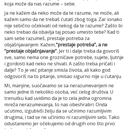
koja može da nas razume – sebe.
Ja ne kažem da neko može da te razume, ne može, ali
kažem samo da ne trebaš ćutati zbog toga. Zar ionako
nije sebično očekivati od nekog da te razume? Zašto bi
neko trebao da obavlja taj posao umesto tebe? Kad ti
sam sebe razumeš, prestaje potreba za
objašnjavanjem. Kažem,
“prestaje potreba”, a ne
“prestaje objašnjavanje”.
Jer ti i dalje treba da govoriš
sve, samo nema one grozničave potrebe, sujete, ljutnje
i gordosti kad neko ne shvati. A zašto treba pričati i
dalje? To je već pitanje smisla života, ali kako god
odgovoriš na to pitanje, smisao sigurno nije u ćutanju.
Mi, manjine, suočavamo se sa nerazumevanjem ne
samo jedne ili nekoliko osoba, već celog društva. U
trenutku kad uvidimo da je to cela jedna ogromna
mreža nerazumevanja, to nas obeshrabri. Onda
ućutimo, izgubivši želju da se učinimo razumljivim
drugima, i tad se ne učinimo ni razumljivim sebi. Tako
odustanemo jer očekujemo od drugih ono što prvo