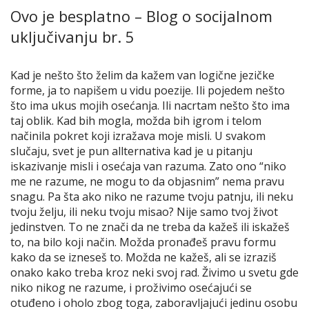
Ovo je besplatno – Blog o socijalnom
uključivanju br. 5
Kad je nešto što želim da kažem van logične jezičke
forme, ja to napišem u vidu poezije. Ili pojedem nešto
što ima ukus mojih osećanja. Ili nacrtam nešto što ima
taj oblik. Kad bih mogla, možda bih igrom i telom
načinila pokret koji izražava moje misli. U svakom
slučaju, svet je pun allternativa kad je u pitanju
iskazivanje misli i osećaja van razuma. Zato ono “niko
me ne razume, ne mogu to da objasnim” nema pravu
snagu. Pa šta ako niko ne razume tvoju patnju, ili neku
tvoju želju, ili neku tvoju misao? Nije samo tvoj život
jedinstven. To ne znači da ne treba da kažeš ili iskažeš
to, na bilo koji način. Možda pronađeš pravu formu
kako da se izneseš to. Možda ne kažeš, ali se izraziš
onako kako treba kroz neki svoj rad. Živimo u svetu gde
niko nikog ne razume, i proživimo osećajući se
otuđeno i oholo zbog toga, zaboravljajući jedinu osobu