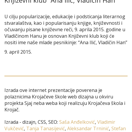
U cilju popularizacije, edukacije i podsticanja literarnog
stvaralaštva, kao i popularisanju knjige, književnosti i
očuvanju pisane književne reči, 9. aprila 2015. godine u
Vladičinom Hanu je osnovan Književni klub koji će
nositi ime naše mlade pesnikinje: “Ana Ilić, Vladičin Han”
9. april 2015.
Izrada ove internet prezentacije poverena je
polaznicima Krojačeve škole web dizajna u okviru
projekta Sjaj neba weba koji realizuju Krojačeva škola i
Krojač.
Izrada - dizajn, CSS, SEO:
Saša Anđelković
,
Vladimir
Vukčević
,
Tanja Tanasijević
,
Aleksandar Trninić
,
Stefan