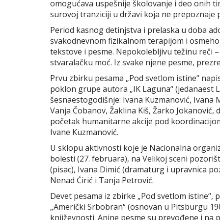
omogućava uspešnije školovanje i deo onih tine
surovoj tranziciji u državi koja ne prepoznaje 
Period kasnog detinjstva i prelaska u doba ado
svakodnevnom fizikalnom terapijom i osmehom. U
tekstove i pesme. Nepokolebljivu težinu reči –
stvaralačku moć. Iz svake njene pesme, prezrele
Prvu zbirku pesama „Pod svetlom istine“ napis
poklon grupe autora „IK Laguna“ (jedanaest L
šesnaestogodišnje: Ivana Kuzmanović, Ivana Mih
Vanja Čobanov, Žaklina Kiš, Žarko Jokanović, di
početak humanitarne akcije pod koordinacijom
Ivane Kuzmanović.
U sklopu aktivnosti koje je Nacionalna organ
bolesti (27. februara), na Velikoj sceni pozori
(pisac), Ivana Dimić (dramaturg i upravnica pozo
Nenad Ćirić i Tanja Petrović.
Devet pesama iz zbirke „Pod svetlom istine“, 
„Američki Srbobran“ (osnovan u Pitsburgu 1905,
književnosti. Anine pesme su prevođene i na po