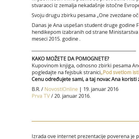
stvaraoci iz zemalja nekadašnje istočne Evrop
Svoju drugu zbirku pesama „One zvezdane oči“ i
Danas je Ana uspešan student druge godine Fil
hendikepom izabranih od strane Ministarstva za
meseci 2015. godine .
________________________________________________
KAKO MOŽETE DA POMOGNETE?
Kupovinom knjiga, odnosno zbirki pesama Ane I
pogledajte na fejsbuk stranici
„Pod svetlom isti
Cenu određujete sami, a taj novac Ana koristi z
B.R. /
NovostiOnline
| 19. januar 2016
Prva TV
/ 20. januar 2016.
Izrada ove internet prezentacije poverena je 