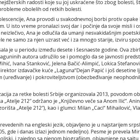
jdžerskih radosti koje su joj uskraćene što zbog bolesti, št
probleme obolelih od retkih bolesti.
lescencije, Ana provodi u svakodnevnoj borbi protiv opake bo
 isto vreme pronalazi svoj dar i počinje da svoje misli i os
 neizlečivo, Ana je odlučila da umanji nesvakidašnjim poetsk
 ne samo za njen uzrast već i za mnogo starije, izviru spozna
ala je u periodu između desete i šesnaeste godine. Ova zbir
aguninih autora udružilo se i pomoglo da se javnosti preds
ić, Ivana Stanković, Jelena Bačić-Alimpić, Lokica Stefanović
rektor izdavačke kuće „Laguna“Dejan Papić i još desetine ljud
 (uređivanje) i pokroviteljstvom (obezbeđivanje neophodni
izacija za retke bolesti Srbije organizovala 2013, povodom
šta „Atelje 212″ održano je „Književno veče sa Anom Ilić”. An
rišta „Atelje 212″), kao i glumci: Milan „Caci“ Mihailović, Vla
prevedenih na engleski jezik, objavljeno je u najstarijem sr
 gde i danas izlazi jednom nedeljno). Pesme je prevela Mira
ljski, i zajedno sa njenom biografijom, objavnjene na sajtu „