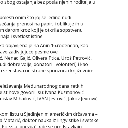
o zbog ostajanja bez posla njenih roditelja u
lesti onim što joj se jedino nudi –
ećanja prenosi na papir, i oblikuje ih u
im darom kroz koji je otkrila sopstvenu
ja i svetlost istine.
ka objavljena je na Anin 16.rođendan, kao
tave zadivljujuće pesme ove
, Nenad Gajić, Olivera Ptica, Uroš Petrović,
i dobre volje, donatori i volonteri) i kao
h sredstava od strane sponzora) književnice
 obeležavanja Međunarodnog dana retkih
ine stihove govorili su: Ivana Kuzmanović
dislav Mihailović, IVAN Jevtović, Jakov Jevtović,
pskom listu u Sjedinjenim američkim državama –
 Matarić, doktor nauka iz lingvistike i svetske
Poezija, poezija“, gde se predstavljaju