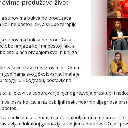
ovima produžava život
koja stihovima bukvalno produžava
koji ne postoji lek, a skupe terapije
koja stihovima bukvalno produžava
d oboljenja za koji ne postoji lek, a
olesti plaća prodajom svojih knjiga
likovala od ostale dece, osim možda u
im godinama svog školovanja. Imala je
eurologiji u Beogradu, postavljena
leka, a lekovi za usporavanje njenog razvoja preskupi i ne
nvalidska kolica, a niz ozbiljnih sekundarnih dijagnoza pra
dijabetes…
šava odličnim uspehom i među najboljima je u generaciji. Sr
stavlja u lokalnoj gimnaziji, a svojim radom zaslužuje i pr