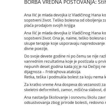
BORBA VREDNA POŠTOVANJA: Stih
Ana Ilić je mlada devojka iz Vladičinog Hana 
sopstveni život. Teško bolesna od oboljenja za 
plaća prodajom svojih knjiga
Ana Ilić je mlada devojka iz Vladičinog Hana 
sopstveni život. Ona je, naime, teško bolesna o
skupe terapije koje usporavaju napredovanje b
divne poezije.
Do svoje devete godine ni po čemu se nije raz
vanrednim rezultatima koje je postizala u prv
nepunih deset godina kada joj je na Dečijoj n
dijagnoza – Fridrajhova ataksija.
Retka, teška i podmukla bolest za koju nema 
Za kratko vreme Ana dospeva do vezanosti za i
skeletni deformiteti, zamor, mišićna slabost, 
Ana nastavlja školovanje i osnovnu školu zavr
odsustvovanja zbog prirode bolesti, redovno na