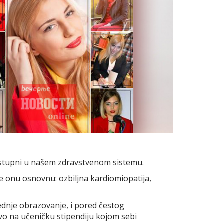
dostupni u našem zdravstvenom sistemu.
te onu osnovnu: ozbiljna kardiomiopatija,
ednje obrazovanje, i pored čestog
avo na učeničku stipendiju kojom sebi