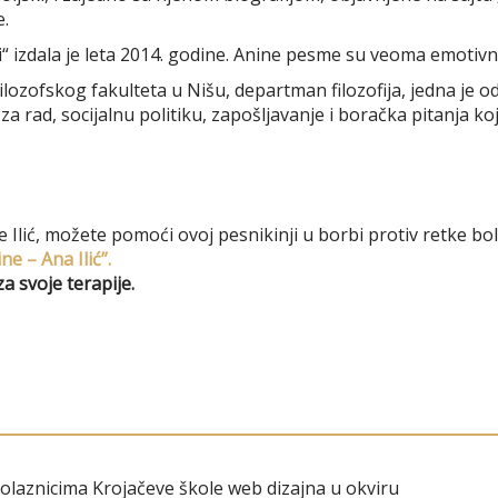
e.
zdala je leta 2014. godine. Anine pesme su veoma emotivne, 
ozofskog fakulteta u Nišu, departman filozofija, jedna je o
 rad, socijalnu politiku, zapošljavanje i boračka pitanja koj
lić, možete pomoći ovoj pesnikinji u borbi protiv retke bole
ne – Ana Ilić”.
a svoje terapije.
polaznicima Krojačeve škole web dizajna u okviru