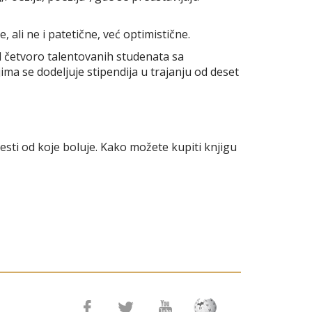
ali ne i patetične, već optimistične.
d četvoro talentovanih studenata sa
ima se dodeljuje stipendija u trajanju od deset
sti od koje boluje. Kako možete kupiti knjigu