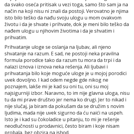
da svako oseća pritisak u vezi toga, samo što sam ja na
način na koji nisu ni znali da postoji. Verovatno je njima
isto bilo teško da nađu svoju ulogu u mom ovakvom
životu i da je shvate i prihvate, dok je meni bilo teško da
nađem ulogu u njihovim životima i da je shvatim i
prihvatim.
Prihvatanje uloge se oslanja na ljubav, ali njeno
shvatanje na razum. E sad, ne postoji neka pravilna
formula porodice tako da razum tu mora da trpi i da
nalazi iznova i iznova neka rešenja. Ali ljubavi i
prihvatanja bilo koje moguće uloge je u mojoj porodici
uvek dovoljno. I kad odem negde gde nikog ne
poznajem, lakše mi je kad su oni tu, oni su moj
najsigurniji izbor. Naravno, to im nije glavna uloga, nisu
tu da mi prave društvo jer nema ko drugi. Jer to nikad i
nije slučaj, ja biram da pokušam da se družim s novim
ljudima, mada nije uvek sigurno da ću naići na uspeh.
Isto je i kad su čokoladice u pitanju, to mi je rešenje
neodlučnosti u prodavnici, često biram i koje nisam
probala, bez obzira na ishod.