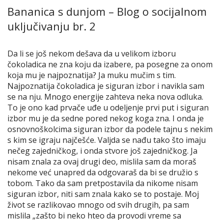
Bananica s dunjom – Blog o socijalnom
uključivanju br. 2
Da li se još nekom dešava da u velikom izboru
čokoladica ne zna koju da izabere, pa posegne za onom
koja mu je najpoznatija? Ja muku mučim s tim.
Najpoznatija čokoladica je siguran izbor i navikla sam
se na nju. Mnogo energije zahteva neka nova odluka.
To je ono kad prvače uđe u odeljenje prvi put i siguran
izbor mu je da sedne pored nekog koga zna. I onda je
osnovnoškolcima siguran izbor da podele tajnu s nekim
s kim se igraju najčešće. Valjda se nađu tako što imaju
nečeg zajedničkog, i onda stvore još zajedničkog. Ja
nisam znala za ovaj drugi deo, mislila sam da moraš
nekome već unapred da odgovaraš da bi se družio s
tobom. Tako da sam pretpostavila da nikome nisam
siguran izbor, niti sam znala kako se to postaje. Moj
život se razlikovao mnogo od svih drugih, pa sam
mislila „zašto bi neko hteo da provodi vreme sa