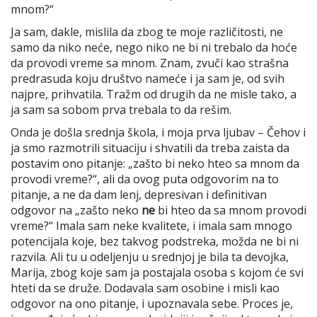
mnom?“
Ja sam, dakle, mislila da zbog te moje različitosti, ne
samo da niko neće, nego niko ne bi ni trebalo da hoće
da provodi vreme sa mnom. Znam, zvuči kao strašna
predrasuda koju društvo nameće i ja sam je, od svih
najpre, prihvatila. Tražm od drugih da ne misle tako, a
ja sam sa sobom prva trebala to da rešim.
Onda je došla srednja škola, i moja prva ljubav – Čehov i
ja smo razmotrili situaciju i shvatili da treba zaista da
postavim ono pitanje: „zašto bi neko hteo sa mnom da
provodi vreme?“, ali da ovog puta odgovorim na to
pitanje, a ne da dam lenj, depresivan i definitivan
odgovor na „zašto neko
ne
bi hteo da sa mnom provodi
vreme?“ Imala sam neke kvalitete, i imala sam mnogo
potencijala koje, bez takvog podstreka, možda ne bi ni
razvila. Ali tu u odeljenju u srednjoj je bila ta devojka,
Marija, zbog koje sam ja postajala osoba s kojom će svi
hteti da se druže. Dodavala sam osobine i misli kao
odgovor na ono pitanje, i upoznavala sebe. Proces je,