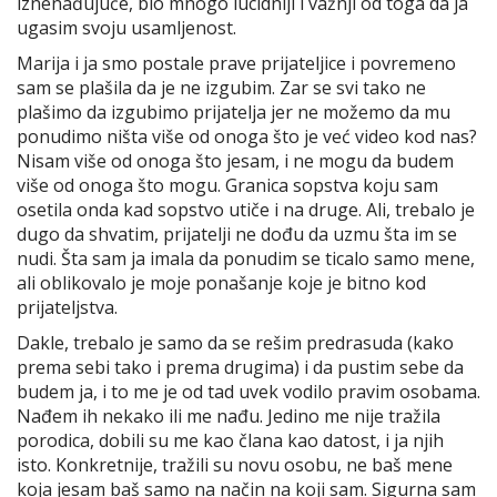
iznenađujuće, bio mnogo lucidniji i važnji od toga da ja
ugasim svoju usamljenost.
Marija i ja smo postale prave prijateljice i povremeno
sam se plašila da je ne izgubim. Zar se svi tako ne
plašimo da izgubimo prijatelja jer ne možemo da mu
ponudimo ništa više od onoga što je već video kod nas?
Nisam više od onoga što jesam, i ne mogu da budem
više od onoga što mogu. Granica sopstva koju sam
osetila onda kad sopstvo utiče i na druge. Ali, trebalo je
dugo da shvatim, prijatelji ne dođu da uzmu šta im se
nudi. Šta sam ja imala da ponudim se ticalo samo mene,
ali oblikovalo je moje ponašanje koje je bitno kod
prijateljstva.
Dakle, trebalo je samo da se rešim predrasuda (kako
prema sebi tako i prema drugima) i da pustim sebe da
budem ja, i to me je od tad uvek vodilo pravim osobama.
Nađem ih nekako ili me nađu. Jedino me nije tražila
porodica, dobili su me kao člana kao datost, i ja njih
isto. Konkretnije, tražili su novu osobu, ne baš mene
koja jesam baš samo na način na koji sam. Sigurna sam