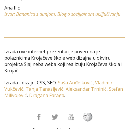
Ana Ilić
Izvor: Bananica s dunjom, Blog o socijjalnom ukljjučivanju
Izrada ove internet prezentacije poverena je
polaznicima Krojačeve škole web dizajna u okviru
projekta Sjaj neba weba koji realizuju Krojačeva škola i
Krojač.
Izrada - dizajn, CSS, SEO:
Saša Anđelković
,
Vladimir
Vukčević
,
Tanja Tanasijević
,
Aleksandar Trninić
,
Stefan
Milivojević
,
Dragana Faraga
.