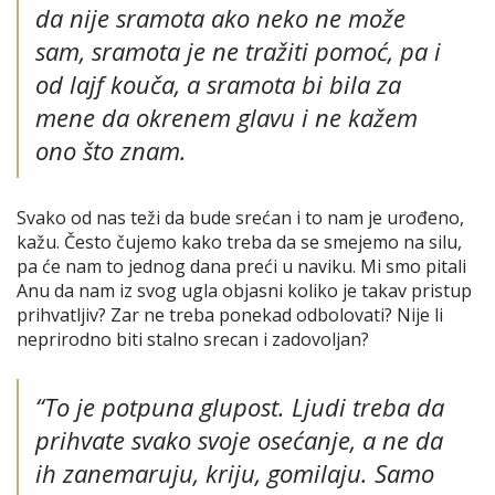
da nije sramota ako neko ne može
sam, sramota je ne tražiti pomoć, pa i
od lajf kouča, a sramota bi bila za
mene da okrenem glavu i ne kažem
ono što znam.
Svako od nas teži da bude srećan i to nam je urođeno,
kažu. Često čujemo kako treba da se smejemo na silu,
pa će nam to jednog dana preći u naviku. Mi smo pitali
Anu da nam iz svog ugla objasni koliko je takav pristup
prihvatljiv? Zar ne treba ponekad odbolovati? Nije li
neprirodno biti stalno srecan i zadovoljan?
“To je potpuna glupost. Ljudi treba da
prihvate svako svoje osećanje, a ne da
ih zanemaruju, kriju, gomilaju. Samo