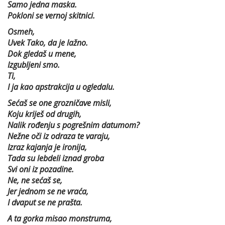
Samo jedna maska.
Pokloni se vernoj skitnici.
Osmeh,
Uvek Tako, da je lažno.
Dok gledaš u mene,
Izgubljeni smo.
Ti,
I ja kao apstrakcija u ogledalu.
Sećaš se one grozničave misli,
Koju kriješ od drugih,
Nalik rođenju s pogrešnim datumom?
Nežne oči iz odraza te varaju,
Izraz kajanja je ironija,
Tada su lebdeli iznad groba
Svi oni iz pozadine.
Ne, ne sećaš se,
Jer jednom se ne vraća,
I dvaput se ne prašta.
A ta gorka misao monstruma,