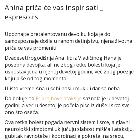
Anina priča će vas inspirisati _
espreso.rs
Upoznajte pretalentovanu devojku koja je do
samospoznaje došla u ranom detinjstvu, njena životna
priča ce vas promeniti
Dvadesettrogodišnja Ana Ilić iz Vladičinog Hana je
posebna devojka, ali ne zbog retke bolesti koja je
uspostavljena u njenoj devetoj godini, već zbog poezije
koju piše od tog momenta.
U isto vreme Ana u sebi nosi i muku i dar sa neba.
Da boluje od
Fridrajhove ataksije
saznala je u devetoj
godini, a već u desetoj je počela piše iz duše i srca sve
ono što oseća.
Ova retka bolest pogađa nervni sistem i srce, a glavni
neurološki simptomi uključuju slabost mišića i ataksiju,
gubitak ravnoteže i koordinacije pokreta, na sreću,