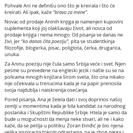
Pohvale Ani ne definišu ono što je kreirala i što će
kreirati. Ali ipak, kaže
“bravo za mene”
.
Novac od prodaje Aninih knjiga je namenjen kupovini
suplementa koji joj olakšavaju život, ali novca od
prodaje knjiga i nema mnogo. Od pisanja se danas ne
živi, jer
“ko danas čita poeziju”
, pita se studentkinja
filozofije, blogerka, pisac, poliglota, ćerka, drugarica,
unuka.
Za Aninu poeziju nije čula samo Srbija veće i svet. Njen
pesme su prevedene na engleski jezik i našle su se na
policama mnogih knjižara širom sveta, što ona nikako
nije očekivala u trenucima kada je na papir prenosila
svoja najdublja i naiskrenija osećanja.
Pored pisanja, Ana je želela dati i svoj doprinos našoj
zemlji u momentima kada je bila kandidat za narodnog
poslanika i Skupštini Republike Srbije. Htela je samo da
bude u mogućnosti da menja neke stvari, ali ne i kako
kaže, da se petlja u politiku. Zoran Đinđić je bio njena
velika inspiracija tokom odrastanja, pa je zbog njega i