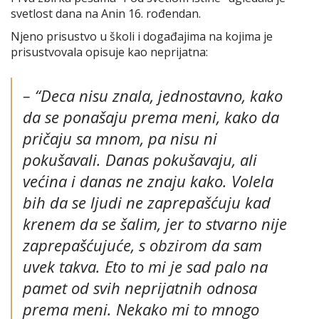
svetlost dana na Anin 16. rođendan.
Njeno prisustvo u školi i događajima na kojima je
prisustvovala opisuje kao neprijatna:
–
“Deca nisu znala, jednostavno, kako
da se ponašaju prema meni, kako da
pričaju sa mnom, pa nisu ni
pokušavali. Danas pokušavaju, ali
većina i danas ne znaju kako. Volela
bih da se ljudi ne zaprepašćuju kad
krenem da se šalim, jer to stvarno nije
zaprepašćujuće, s obzirom da sam
uvek takva. Eto to mi je sad palo na
pamet od svih neprijatnih odnosa
prema meni. Nekako mi to mnogo