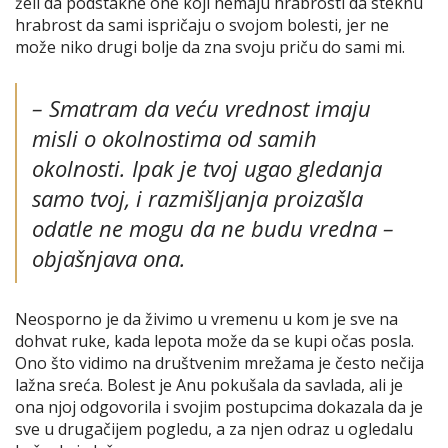
želi da podstakne one koji nemaju hrabrosti da steknu
hrabrost da sami ispričaju o svojom bolesti, jer ne
može niko drugi bolje da zna svoju priču do sami mi.
–
Smatram da veću vrednost imaju
misli o okolnostima od samih
okolnosti. Ipak je tvoj ugao gledanja
samo tvoj, i razmišljanja proizašla
odatle ne mogu da ne budu vredna
–
objašnjava ona.
Neosporno je da živimo u vremenu u kom je sve na
dohvat ruke, kada lepota može da se kupi očas posla.
Ono što vidimo na društvenim mrežama je često nečija
lažna sreća. Bolest je Anu pokušala da savlada, ali je
ona njoj odgovorila i svojim postupcima dokazala da je
sve u drugačijem pogledu, a za njen odraz u ogledalu