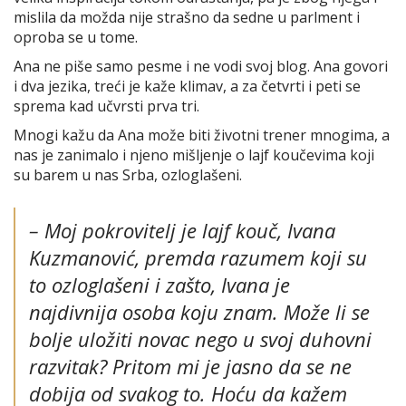
mislila da možda nije strašno da sedne u parlment i
oproba se u tome.
Ana ne piše samo pesme i ne vodi svoj blog. Ana govori
i dva jezika, treći je kaže klimav, a za četvrti i peti se
sprema kad učvrsti prva tri.
Mnogi kažu da Ana može biti životni trener mnogima, a
nas je zanimalo i njeno mišljenje o lajf koučevima koji
su barem u nas Srba, ozloglašeni.
–
Moj pokrovitelj je lajf kouč, Ivana
Kuzmanović, premda razumem koji su
to ozloglašeni i zašto, Ivana je
najdivnija osoba koju znam. Može li se
bolje uložiti novac nego u svoj duhovni
razvitak? Pritom mi je jasno da se ne
dobija od svakog to. Hoću da kažem