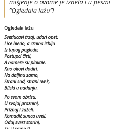
mišjenje o ovome je iznela i u pesmi
“Ogledala lažu”
!
Ogledala lažu
Svetlucavi trzaj, udari opet.
Lice bledo, a crnina izbija
Iz tupog pogleda,
Postupci čisti,
A namere su plakale.
Kao okovi dodiri,
Na daljinu samo,
Strani sad, strani uvek,
Bliski u nadanju.
Po svom obrisu,
U svojoj praznini,
Priznaj i zaželi,
Komadić sunca uveli,
Odaj svest starini,
Tu si samo ti.