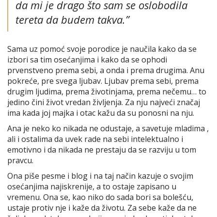
da mi je drago što sam se oslobodila
tereta da budem takva.”
Sama uz pomoć svoje porodice je naučila kako da se
izbori sa tim osećanjima i kako da se ophodi
prvenstveno prema sebi, a onda i prema drugima. Anu
pokreće, pre svega ljubav. Ljubav prema sebi, prema
drugim ljudima, prema životinjama, prema nečemu… to
jedino čini život vredan življenja. Za nju najveći značaj
ima kada joj majka i otac kažu da su ponosni na nju.
Ana je neko ko nikada ne odustaje, a savetuje mladima ,
ali i ostalima da uvek rade na sebi intelektualno i
emotivno i da nikada ne prestaju da se razviju u tom
pravcu.
Ona piše pesme i blog i na taj način kazuje o svojim
osećanjima najiskrenije, a to ostaje zapisano u
vremenu. Ona se, kao niko do sada bori sa bolešću,
ustaje protiv nje i kaže da životu. Za sebe kaže da ne