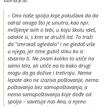
kaže da je laž
.
–
Ono naše spolja koje pokušava da da
odraz onoga što je unutra, kao npr.
mišljenje svih o tebi, u koju školu ideš,
odakle si, s kim se družiš itd. To traži
da “smrskaš ogledalo” i ne gledaš više
u njega, jer time gubiš sliku ko si
stvarno ti. Ne znam koliko to utiče na
samo telo, ali utiče na to kako drugi
mogu da ga dožive i tretiraju. Nema
lepote ako ne izaziva poštovanje, nema
poštovanja bez samopoštovanja, a
nema samopoštovanja koje dođe od
spolja
– savetuje nas Ana, a njeno