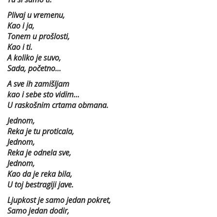
Plivaj u vremenu,
Kao i ja,
Tonem u prošlosti,
Kao i ti.
A koliko je suvo,
Sada, početno…
A sve ih zamišljam
kao i sebe sto vidim…
U raskošnim crtama obmana.
Jednom,
Reka je tu proticala,
Jednom,
Reka je odnela sve,
Jednom,
Kao da je reka bila,
U toj bestragiji jave.
Ljupkost je samo jedan pokret,
Samo jedan dodir,