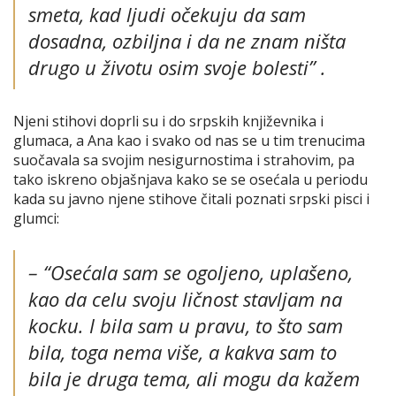
smeta, kad ljudi očekuju da sam
dosadna, ozbiljna i da ne znam ništa
drugo u životu osim svoje bolesti”
.
Njeni stihovi doprli su i do srpskih književnika i
glumaca, a Ana kao i svako od nas se u tim trenucima
suočavala sa svojim nesigurnostima i strahovim, pa
tako iskreno objašnjava kako se se osećala u periodu
kada su javno njene stihove čitali poznati srpski pisci i
glumci:
– “
Osećala sam se ogoljeno, uplašeno,
kao da celu svoju ličnost stavljam na
kocku. I bila sam u pravu, to što sam
bila, toga nema više, a kakva sam to
bila je druga tema, ali mogu da kažem