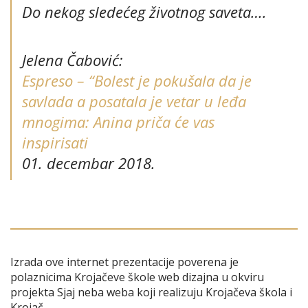
Do nekog sledećeg životnog saveta….
Jelena Čabović:
Espreso – “Bolest je pokušala da je
savlada a posatala je vetar u leđa
mnogima: Anina priča će vas
inspirisati
01. decembar 2018.
Izrada ove internet prezentacije poverena je
polaznicima Krojačeve škole web dizajna u okviru
projekta Sjaj neba weba koji realizuju Krojačeva škola i
Krojač.