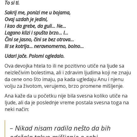
To si ti.
Sakrij me, ponizi me u bojama,
Ovaj uzdah je jedini,
I kao da grebe, da guli… Ne…
Lagano klizi i spušta brzo… I…
Čini se jasno, čini se bez otrova…
Ili se kotrlja… neravnomerno, bolno…
Udari jače. Polomi ogledalo.
Ova devojka htela to ili ne pozitivno utiče na ljude sa
neizlečivim bolestima, ali i zdravim ljudima koji ne znaju
da cene ono što imaju, pa kada ugledaju Anu i njenu
volju za životom, verujemo, brzo promene mišljenje.
Ana kaže da u početku nije bila svesna koliko utiče na
ljude, ali da je poslednje vreme postala svesna toga na
neki način:
–
Nikad nisam radila nešto da bih
održala takvo mišljenje o sebi.