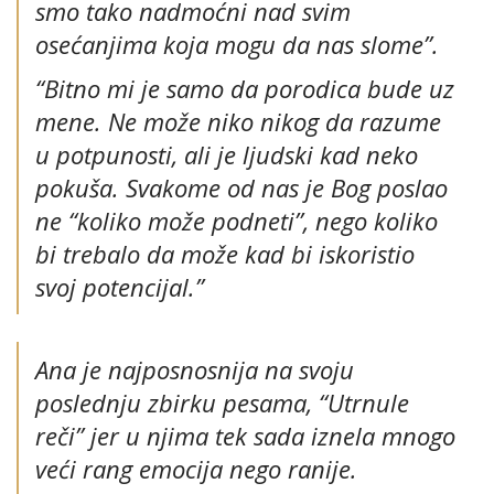
smo tako nadmoćni nad svim
osećanjima koja mogu da nas slome”.
“Bitno mi je samo da porodica bude uz
mene. Ne može niko nikog da razume
u potpunosti, ali je ljudski kad neko
pokuša. Svakome od nas je Bog poslao
ne “koliko može podneti”, nego koliko
bi trebalo da može kad bi iskoristio
svoj potencijal.”
Ana je najposnosnija na svoju
poslednju zbirku pesama, “Utrnule
reči” jer u njima tek sada iznela mnogo
veći rang emocija nego ranije.