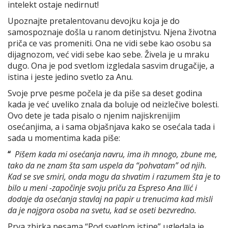
intelekt ostaje nedirnut!
Upoznajte pretalentovanu devojku koja je do
samospoznaje došla u ranom detinjstvu. Njena životna
priča ce vas promeniti. Ona ne vidi sebe kao osobu sa
dijagnozom, već vidi sebe kao sebe. Živela je u mraku
dugo. Ona je pod svetlom izgledala sasvim drugačije, a
istina i jeste jedino svetlo za Anu.
Svoje prve pesme počela je da piše sa deset godina
kada je već uveliko znala da boluje od neizlečive bolesti.
Ovo dete je tada pisalo o njenim najiskrenijim
osećanjima, a i sama objašnjava kako se osećala tada i
sada u momentima kada piše:
“
Pišem kada mi osećanja navru, ima ih mnogo, zbune me,
tako da ne znam šta sam uspela da “pohvatam” od njih.
Kad se sve smiri, onda mogu da shvatim i razumem šta je to
bilo u meni -započinje svoju priču za Espreso Ana Ilić i
dodaje da osećanja stavlaj na papir u trenucima kad misli
da je najgora osoba na svetu, kad se oseti bezvredno.
Prva zbirka pesama “Pod svetlom istine” ugledala je