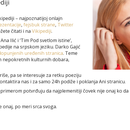
diji
kipediji – najpoznatijoj onlajn
ezentacije
,
fejsbuk strane
,
Twitter
žete čitati i na
Vikipediji
.
na Ilić i ‘Tim Pod svetlom istine’,
pedije na srpskom jeziku. Darko Gajić
dopunjenih uređenih stranica
. Teme
ih nepokretnih kulturnih dobara,
iše, pa se interesuje za retku poeziju
kontaktira nas i za samo 24h podiže i poklanja Ani stranicu.
 primerom potvrđuju da najplemenitiji čovek nije onaj ko da 
e onaj, po meri srca svoga.