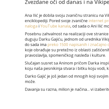
Zvezdane oči od danas i na Vikipe
Ana Ilić je dobila svoju zvaničnu stranicu na Vi
enciklopediji. Pored svoje zvanične
internet pr
naloga
i
YouTube kanala
, od sada o Ani Ilić mo
Posebnu zahvalnost na realizaciji ove stranice A
duguju Darku Gajiću, jednom od urednika Viki
do sada ima
preko 1500 napisanih i značajno 
koje obrađuje su pretežno iz oblasti zaštićen
pravoslavlja, spomeničkog nasleđa i kulture.
Slučajan susret sa Aninom pričom Darka inspir
koju naša pesnikinja stvara i bitku koju vodi, 
Darko Gajić je još jedan od mnogih koji svojim
može.
Davanja su razna, milion je načina… vi izaberit