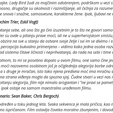
ajke. Lady Bird žudi za majčinim odobrenjem, podrškom u vezi sve
osno, drugačije su okolnosti i razmišljanje, ali čežnja za razume
snova i snažne, samosvesne, karakterne žene. Ipak, ljubavi ne man
chim Trier, Eskil Vogt)
anja sebe, ali ono što ga čini izuzetnim je to što ne govori samo
er su ovde u pitanju prave moći, ali ne u superherojskom smislu, 
bzira na sve u stanju da ostvare svoje želje i svi im se divimo 
percepcija bukvalno primenjena – vidimo kako jedna osoba razvij
pad sistema čitave ličnosti i neprihvatanja, do rada na sebi i ti
alnom, to mi se posebno dopalo u ovom filmu, one samo čine je
 moći nazovemo osobinom još je očiglednija alegorija borbe određ
a s druge je mračan, isto tako njena predivna moć ima mračnu str
ena strana viđenja mogla da spozna sjaj. Čudne stvari u vezi nas
pitanju alegorija, film nije nimalo arogantan i “ne pravi se pameta
ja ipak ostaje na samom maestralno urađenom filmu.
cenario: Sean Baker, Chris Bergoch)
određen u toku jednog leta. Svaka sekvenca je mala pričica, kao ne
ntno ispričanom. Film ostavlja čoveka moralno zbunjenim, i dovode