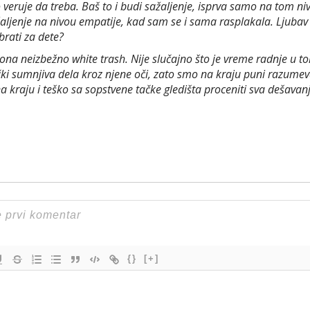
 veruje da treba. Baš to i budi sažaljenje, isprva samo na tom n
aljenje na nivou empatije, kad sam se i sama rasplakala. Ljubav il
brati za dete?
 ona neizbežno white trash. Nije slučajno što je vreme radnje u t
ki sumnjiva dela kroz njene oči, zato smo na kraju puni razumeva
kraju i teško sa sopstvene tačke gledišta proceniti sva dešavanj
{}
[+]