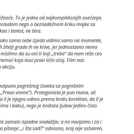
ežnoće. To je jedna od najkompleksnijih osećanja.
 za pravdom nego o beznadežnom kriku majke sa
ao i bolest, ne bira.
uge. Kako sama sebe izjeda vidimo samo na momente,
li žitelji grada ih ne krive, jer jednostavno nema
mislimo da su oni ti koji „treba“ da nam reše ceo
emoć koja nosi pravi lični očaj. Film nas
 akciju.
 potpuno pogrešnog čoveka sa pogrešnim
 „Pravo vreme“). Protagonista je pun mana, ali
 li je njegov odnos prema bratu korektan, da li je
ima i baku), nego je bratska ljubav jedino čisto
vek zamalo ispadne snalažljiv, a mi navijamo i za i
 pitanje: „i šta sad?“ odnosno, kraj nije ostvaren,