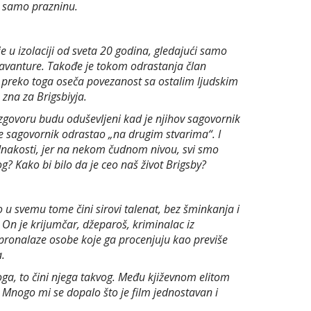
ju samo prazninu.
je u izolaciji od sveta 20 godina, gledajući samo
e avanture. Takođe je tokom odrastanja član
ino preko toga oseča povezanost sa ostalim ljudskim
 zna za Brigsbiyja.
azgovoru budu oduševljeni kad je njihov sagovornik
 je sagovornik odrastao „na drugim stvarima“. I
ednakosti, jer na nekom čudnom nivou, svi smo
? Kako bi bilo da je ceo naš život Brigsby?
 u svemu tome čini sirovi talenat, bez šminkanja i
 On je krijumčar, džeparoš, kriminalac iz
pronalaze osobe koje ga procenjuju kao previše
.
toga, to čini njega takvog. Među kjiževnom elitom
. Mnogo mi se dopalo što je film jednostavan i