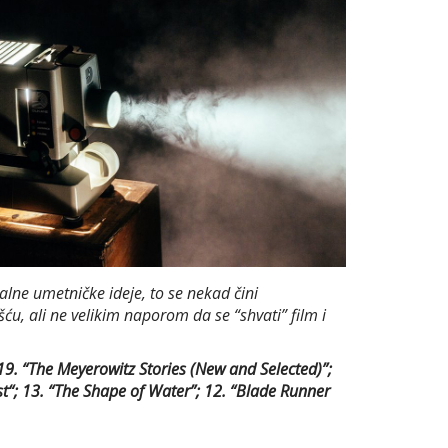
alne umetničke ideje, to se nekad čini
ću, ali ne velikim naporom da se “shvati” film i
;19. “The Meyerowitz Stories (New and Selected)”;
West“; 13. “The Shape of Water”; 12. “Blade Runner