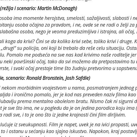
 (režija i scenario: Martin McDonagh)
soba ima momente herojstva, smelosti, sažaljivosti, slabosti i n
u pitanju osoba očajna za pravdom, i ne, ovde se ne radi o želji
bašna osoba, nego je veoma preduzimljiva i istrajna, ali očaj, k
li koga da krivi? Čini se da koliko krivi sebe, toliko krivi i dr
rugi“ su policija, oni koji bi trebalo da reše celu situaciju. Osta
elu. Pomalo me podseća na sve nas kad krivimo naše roditelje jer 
u neki površinski očaj, tako da svi možemo da pretpostavimo tu n
ste, i svaki očaj prestaje time što žudnju pretvorimo u sopstvenu
ie, scenario: Ronald Bronstein, Josh Safdie)
ivlači nekom morbidnim voajestvom u nama, posmatranjem jednog
aljda i ironičmo pomalo, jer je kod nas preveden naziv filma kao
 ljubavlju prema mentalno obolelom bratu. Nismo čak ni sigurni da
t je sve što ima, ne u pogledu da je on jedina porodica koju ima (
radi sve, i to je ono što iz jedne krajnosti čini film dirljivim.
slućuje iz sveukupnosti. Film je napet, uvek je na ivici propasti, u
to i ostanu u sećanju kao sjajno iskustvo. Napokon, kraj postavlja