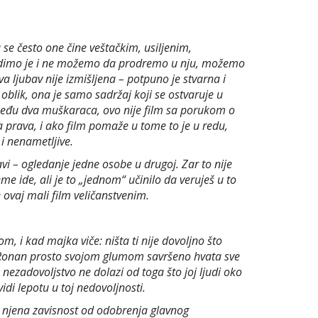
a se često one čine veštačkim, usiljenim,
. Vidimo je i ne možemo da prodremo u nju, možemo
 ljubav nije izmišljena – potpuno je stvarna i
oblik, ona je samo sadržaj koji se ostvaruje u
među dva muškaraca, ovo nije film sa porukom o
a prava, i ako film pomaže u tome to je u redu,
i nenametljive.
avi – ogledanje jedne osobe u drugoj. Zar to nije
eme ide, ali je to „jednom“ učinilo da veruješ u to
e ovaj mali film veličanstvenim.
m, i kad majka viče: ništa ti nije dovoljno što
se Ronan prosto svojom glumom savršeno hvata sve
 nezadovoljstvo ne dolazi od toga što joj ljudi oko
idi lepotu u toj nedovoljnosti.
ži njena zavisnost od odobrenja glavnog