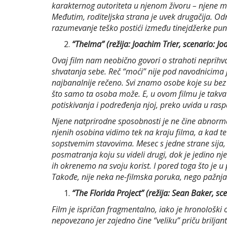
karakternog autoriteta u njenom živoru – njene m
Međutim, roditeljska strana je uvek drugačija. Odn
razumevanje teško postići između tinejdžerke pune 
“Thelma” (režija: Joachim Trier, scenario: Joa
Ovaj film nam neobično govori o strahoti neprihvat
shvatanja sebe. Reč “moći” nije pod navodnicima j
najbanalnije rečeno. Svi znamo osobe koje su bez o
što samo ta osoba može. E, u ovom filmu je takva 
potiskivanja i podređenja njoj, preko uvida u ras
Njene natprirodne sposobnosti je ne čine abnorm
njenih osobina vidimo tek na kraju filma, a kad te
sopstvemim stavovima. Mesec s jedne strane sija, 
posmatranja koju su videli drugi, dok je jedino nj
ih okrenemo na svoju korist. I pored toga što je u 
Takođe, nije neka ne-filmska poruka, nego pažn
“The Florida Project” (režija: Sean Baker, s
Film je ispričan fragmentalno, iako je hronološki 
nepovezano jer zajedno čine “veliku” priču brilja