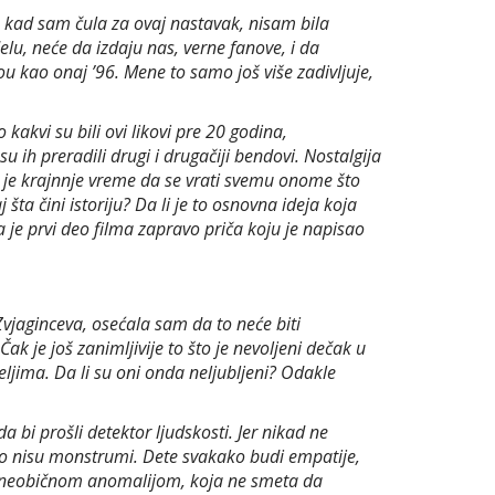
, kad sam čula za ovaj nastavak, nisam bila
lu, neće da izdaju nas, verne fanove, i da
ou kao onaj ’96. Mene to samo još više zadivljuje,
kakvi su bili ovi likovi pre 20 godina,
 ih preradili drugi i drugačiji bendovi. Nostalgija
 je krajnnje vreme da se vrati svemu onome što
j šta čini istoriju? Da li je to osnovna ideja koja
je prvi deo filma zapravo priča koju je napisao
vjaginceva, osećala sam da to neće biti
ak je još zanimljivije to što je nevoljeni dečak u
eljima. Da li su oni onda neljubljeni? Odakle
 bi prošli detektor ljudskosti. Jer nikad ne
to nisu monstrumi. Dete svakako budi empatije,
 sa neobičnom anomalijom, koja ne smeta da