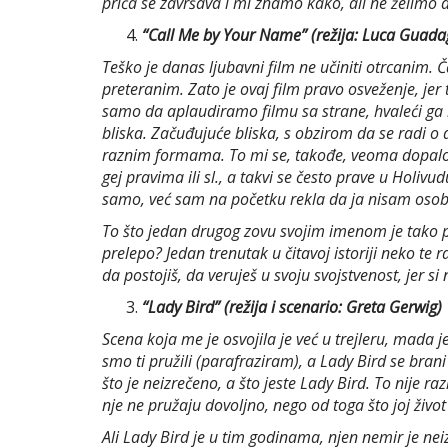
priča se završava i mi znamo kako, ali ne želimo
“Call Me by Your Name” (režija: Luca Guada
Teško je danas ljubavni film ne učiniti otrcanim. Č
preteranim. Zato je ovaj film pravo osveženje, j
samo da aplaudiramo filmu sa strane, hvaleći ga k
bliska. Začuđujuće bliska, s obzirom da se radi o
raznim formama. To mi se, takođe, veoma dopalo 
gej pravima ili sl., a takvi se često prave u Holi
samo, već sam na početku rekla da ja nisam osob
To što jedan drugog zovu svojim imenom je tako pred
prelepo? Jedan trenutak u čitavoj istoriji neko te r
da postojiš, da veruješ u svoju svojstvenost, jer s
“Lady Bird” (režija i scenario: Greta Gerwig)
Scena koja me je osvojila je već u trejleru, mada j
smo ti pružili (parafraziram), a Lady Bird se br
što je neizrečeno, a što jeste Lady Bird. To nije r
nje ne pružaju dovoljno, nego od toga što joj život
Ali Lady Bird je u tim godinama, njen nemir je nei