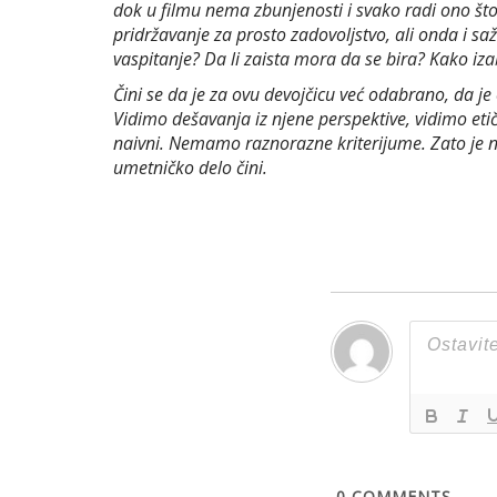
dok u filmu nema zbunjenosti i svako radi ono što
pridržavanje za prosto zadovoljstvo, ali onda i saž
vaspitanje? Da li zaista mora da se bira? Kako iza
Čini se da je za ovu devojčicu već odabrano, da je
Vidimo dešavanja iz njene perspektive, vidimo etič
naivni. Nemamo raznorazne kriterijume. Zato je na 
umetničko delo čini.
0
COMMENTS