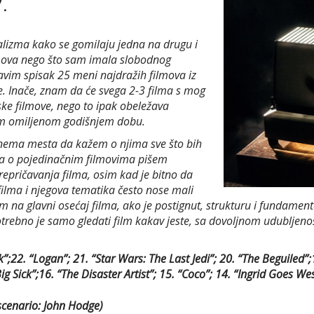
.
lizma kako se gomilaju jedna na drugu i
mova nego što sam imala slobodnog
ravim spisak 25 meni najdražih filmova iz
že. Inače, znam da će svega 2-3 filma s mog
ske filmove, nego to ipak obeležava
tom omiljenom godišnjem dobu.
, nema mesta da kažem o njima sve što bih
 da o pojedinačnim filmovima pišem
repričavanja filma, osim kad je bitno da
ilma i njegova tematika često nose mali
am na glavni osećaj filma, ako je postignut, strukturu i fundament
Potrebno je samo gledati film kakav jeste, sa dovoljnom udubljenoš
k”;22. “Logan”; 21. “Star Wars: The Last Jedi”; 20. “The Beguiled”
Big Sick”;16. “The Disaster Artist”; 15. “Coco”; 14. “Ingrid Goes 
 scenario: John Hodge)