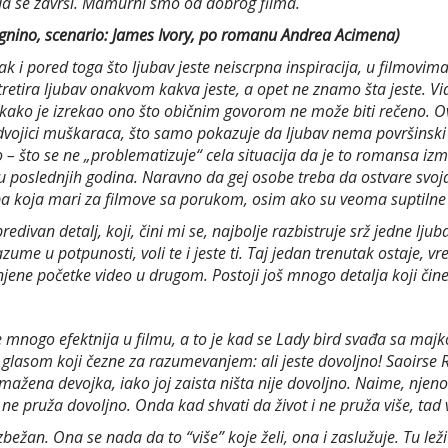
 da se završi. Mamurni smo od dobrog filma.
gnino, scenario: James Ivory, po romanu Andrea Acimena)
ak i pored toga što ljubav jeste neiscrpna inspiracija, u filmovim
er tretira ljubav onakvom kakva jeste, a opet ne znamo šta jeste
ako je izrekao ono što običnim govorom ne može biti rečeno. Ova
 dvojici muškaraca, što samo pokazuje da ljubav nema površinski 
– što se ne „problematizuje“ cela situacija da je to romansa iz
vudu poslednjih godina. Naravno da gej osobe treba da ostvare svoj
a koja mari za filmove sa porukom, osim ako su veoma suptilne 
ivan detalj, koji, čini mi se, najbolje razbistruje srž jedne ljub
azume u potpunosti, voli te i jeste ti. Taj jedan trenutak ostaje, vr
i njene početke video u drugom. Postoji još mnogo detalja koji čin
e mnogo efektnija u filmu, a to je kad se Lady bird svađa sa majko
ani glasom koji čezne za razumevanjem: ali jeste dovoljno! Saoir
azmažena devojka, iako joj zaista ništa nije dovoljno. Naime, njeno
 ne pruža dovoljno. Onda kad shvati da život i ne pruža više, tad v
zbežan. Ona se nada da to “više” koje želi, ona i zaslužuje. Tu le