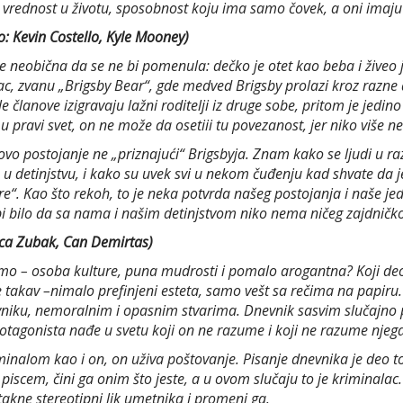
eća vrednost u životu, sposobnost koju ima samo čovek, a oni ima
o: Kevin Costello, Kyle Mooney)
iše neobična da se ne bi pomenula: dečko je otet kao beba i živeo 
otac, zvanu „Brigsby Bear“, gde medved Brigsby prolazi kroz razn
le članove izigravaju lažni roditelji iz druge sobe, pritom je jed
pravi svet, on ne može da osetiii tu povezanost, jer niko više ne
ovo postojanje ne „priznajući“ Brigsbyja. Znam kako se ljudi u r
sto u detinjstvu, i kako su uvek svi u nekom čuđenju kad shvate da
“. Kao što rekoh, to je neka potvrda našeg postojanja i naše j
i bilo da sa nama i našim detinjstvom niko nema ničeg zajdničkog
Ivica Zubak, Can Demirtas)
slimo – osoba kulture, puna mudrosti i pomalo arogantna? Koji deo
je takav –nimalo prefinjeni esteta, samo vešt sa rečima na papiru.
evniku, nemoralnim i opasnim stvarima. Dnevnik sasvim slučajno 
otagonista nađe u svetu koji on ne razume i koji ne razume njega
kriminalom kao i on, on uživa poštovanje. Pisanje dnevnika je deo 
 piscem, čini ga onim što jeste, a u ovom slučaju to je kriminalac
takne stereotipni lik umetnika i promeni ga.