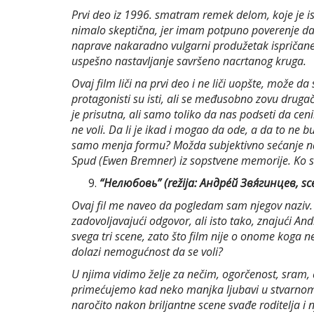
Prvi deo iz 1996. smatram remek delom, koje je i
nimalo skeptična, jer imam potpuno poverenje da B
naprave nakaradno vulgarni produžetak ispričane pr
uspešno nastavljanje savršeno nacrtanog kruga.
Ovaj film liči na prvi deo i ne liči uopšte, može d
protagonisti su isti, ali se međusobno zovu drugači
je prisutna, ali samo toliko da nas podseti da c
ne voli. Da li je ikad i mogao da ode, a da to ne bud
samo menja formu? Možda subjektivno sećanje na ko
Spud (Ewen Bremner) iz sopstvene memorije. Ko su
“Нелюбовь” (režija: Андре́й Звя́гинцев, sc
Ovaj fil me naveo da pogledam sam njegov naziv. K
zadovoljavajući odgovor, ali isto tako, znajući And
svega tri scene, zato što film nije o onome koga ne
dolazi nemogućnost da se voli?
U njima vidimo želje za nečim, ogorčenost, sram, ča
primećujemo kad neko manjka ljubavi u stvarnom ž
naročito nakon briljantne scene svađe roditelja i