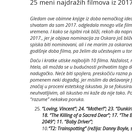
25 meni najdražih filmova iz 2017
Gledam ove obimne knjige iz doba nemačkog idea
shvatam da sam 2017. odgledala mnogo više fil
vremena. I kako se ispitni rok bliži, rekoh da nap
2017., jer je objava nominacija za Oskara još bli
spiska biti nominovani, ali i ne marim za oskarov
godišnje doba filma, pa želim da učestvujem u 
Daću i kratke utiske najboljih 10 filma. Nažalost
htela, ali možda se u budućnosti prihvatim toga
nadugačko. Neće biti spojlera, preskočiću razna p
pomenem neki događaj, jer mislim da dešavanje f
značaj u proceni estetskog iskustva. Ja se fokusir
neuhvatljivim, ali iskustvo mi kaže da nije tako. 
“razume” nekakva poruka.
“Loving, Vincent”; 24. “Mother!”; 23. “Dunkir
18. “The Killing of a Sacred Dear”; 17. “The 
2049”; 11. “Baby Driver”;
10.
“T2: Trainspotting” (režija: Danny Boyle,