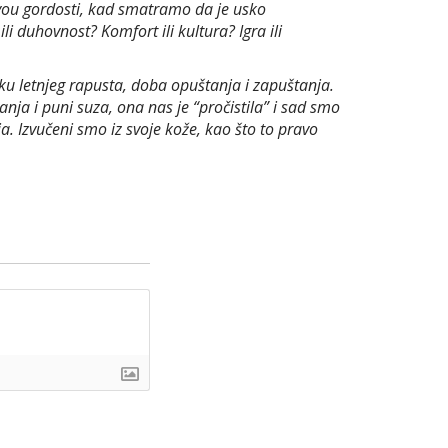
ivou gordosti, kad smatramo da je usko
i duhovnost? Komfort ili kultura? Igra ili
oku letnjeg rapusta, doba opuštanja i zapuštanja.
nja i puni suza, ona nas je “pročistila” i sad smo
a. Izvučeni smo iz svoje kože, kao što to pravo