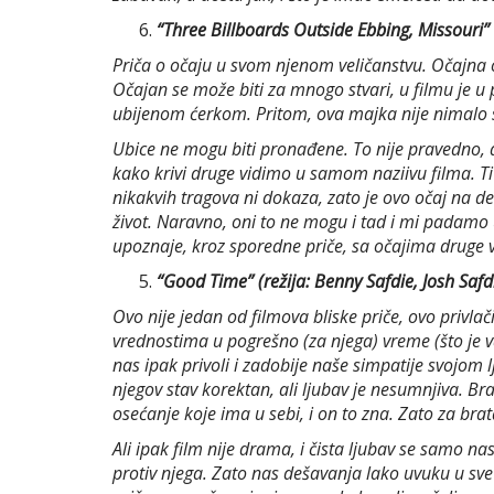
“Three Billboards Outside Ebbing, Missouri”
Priča o očaju u svom njenom veličanstvu. Očajna o
Očajan se može biti za mnogo stvari, u filmu je 
ubijenom ćerkom. Pritom, ova majka nije nimalo sla
Ubice ne mogu biti pronađene. To nije pravedno, a
kako krivi druge vidimo u samom naziivu filma. Ti „d
nikakvih tragova ni dokaza, zato je ovo očaj na d
život. Naravno, oni to ne mogu i tad i mi padamo 
upoznaje, kroz sporedne priče, sa očajima druge vr
“Good Time” (režija: Benny Safdie, Josh Safd
Ovo nije jedan od filmova bliske priče, ovo pr
vrednostima u pogrešno (za njega) vreme (što je v
nas ipak privoli i zadobije naše simpatije svojom
njegov stav korektan, ali ljubav je nesumnjiva. Bra
osećanje koje ima u sebi, i on to zna. Zato za brata 
Ali ipak film nije drama, i čista ljubav se samo na
protiv njega. Zato nas dešavanja lako uvuku u sve 