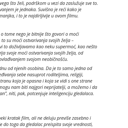
ga što želi, podrškom u vezi da zaslužuje sve to.
vanjem je jednaka. Suvišno je reći kako je
jka, i to je najdirljivije u ovom filmu.
 o tome nego je bitnije što govori o moći
to su moći ostvarivanja svojih želja –
i svi to doživljavamo kao neku supermoć, kao nešto
a svoje moći ostvarivanja svojih želja, od
me ovlađivanjem svojom neobičnošću.
dnu od njenih osobina. Da je to samo jedna od
ivanja sebe nasuprot roditeljima, religiji,
anu koja je opasna i koja se vidi s one strane
 mogu nam biti najgori neprijatelji, a možemo i da
n”, niti, pak, potcenjuje inteligenciju gledalaca.
ki kratak film, ali ne deluju previše zasebno i
 do toga da gledalac preispita svoje vrednosti,