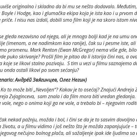
suviše originalno i skladno da bi mu se nešto dodavalo. Međutim
oyle i Hodge, kao i glumačka ekipa koja je ista kao i u prvom de
iče. I nisu nas izdali, dobili smo film koji je na skoro istom niv
a se gleda nezavisno od njega, ali je mnogo bolji kad je na umu ono 
je (imenom, a ne nadimkom kao ranije), čak su i pesme iste, ali su
enimo promenu. Mark Renton (Ewan McGregor) nema više gde, bilo
e puko skrivanje? Prošli film je pitao da li istorija čini nas, a ova
je se likovi stalno pozivaju. S tim u vezi u filmu saznajemo da 
 onda ostali likovi po svom sećanju?
enario: Андре́й Звя́гинцев, Олег Негин)
o to može biti „Nevoljen“? Kakav je to osećaj? Znajući Andreja Z
reja Zvjaginceva, sam znala i da film mora biti vredan gledanja. Č
 vole, nego o onima koji ga ne vole, a trebalo bi – njegovim rodit
k nekad pažnju, možda i bol, i čini se da je to sasvim dovoljno da
ivotu, a u filmu vidimo i još nešto što je možda zapanjujuće – 
 njegovog nečujno bolnog plača, ali sažaljenje ipak ide ljudima