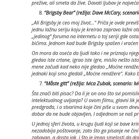
prežive, ali smeta da žive. Davati ljubav je najv
“Brigsby Bear” (režija: Dave McCary, scenari
„Ali Brigsby je ceo moj život…“ Priča je ovde prev
jednu lažnu seriju koju je kreirao zapravo lažni 
„jedinog“ foruma na internetu o toj seriji gde osta
bićima. Jednom kad bude Brigsby spašen i vraćen u 
On mora da oseća da ljudi tako i ne priznaju njeg
gledao iste crtane, igrao iste igre, mislio nešto i
mene začudi kad neko nije gledao „Moćne rendžere
jednaki koji smo gledali „Moćne rendžere“. Kako b
“Måste gitt” (režija: Ivica Zubak, scenario: 
Šta znači biti pisac? Da li je on ono što svi pomi
intelektualnog uvijanja? U ovom filmu, glavni lik 
predgrađa, i o stvarima koje čini piše u svom dn
dobar da ne bude objavljen, I odjednom se naš pr
U jednoj sferi života, u krugu ljudi koji se bave 
nezadobija poštovanje, zato što ga pisanje ne čini
zabavan, a dosta jak, i što je imao smelosti da do